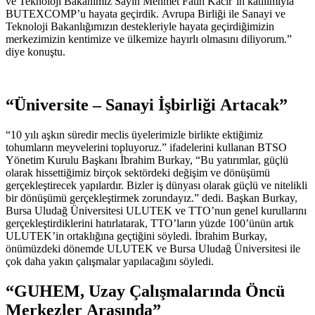
ve Teknoloji Bakanımız Sayın Mehmet Fatih Kacır’ın katılımıyla
BUTEXCOMP’u hayata geçirdik. Avrupa Birliği ile Sanayi ve
Teknoloji Bakanlığımızın destekleriyle hayata geçirdiğimizin
merkezimizin kentimize ve ülkemize hayırlı olmasını diliyorum.”
diye konuştu.
“Üniversite – Sanayi İşbirliği Artacak”
“10 yılı aşkın süredir meclis üyelerimizle birlikte ektiğimiz
tohumların meyvelerini topluyoruz.” ifadelerini kullanan BTSO
Yönetim Kurulu Başkanı İbrahim Burkay, “Bu yatırımlar, güçlü
olarak hissettiğimiz birçok sektördeki değişim ve dönüşümü
gerçekleştirecek yapılardır. Bizler iş dünyası olarak güçlü ve nitelikli
bir dönüşümü gerçekleştirmek zorundayız.” dedi. Başkan Burkay,
Bursa Uludağ Üniversitesi ULUTEK ve TTO’nun genel kurullarını
gerçekleştirdiklerini hatırlatarak, TTO’ların yüzde 100’ünün artık
ULUTEK’in ortaklığına geçtiğini söyledi. İbrahim Burkay,
önümüzdeki dönemde ULUTEK ve Bursa Uludağ Üniversitesi ile
çok daha yakın çalışmalar yapılacağını söyledi.
“GUHEM, Uzay Çalışmalarında Öncü
Merkezler Arasında”