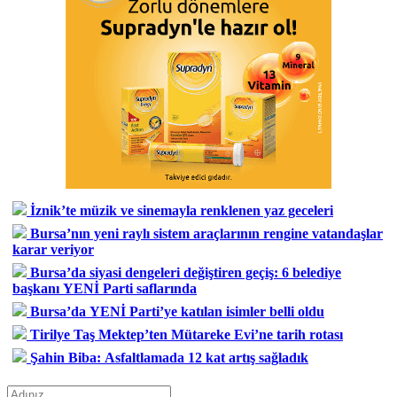
İznik’te müzik ve sinemayla renklenen yaz geceleri
Bursa’nın yeni raylı sistem araçlarının rengine vatandaşlar
karar veriyor
Bursa’da siyasi dengeleri değiştiren geçiş: 6 belediye
başkanı YENİ Parti saflarında
Bursa’da YENİ Parti’ye katılan isimler belli oldu
Tirilye Taş Mektep’ten Mütareke Evi’ne tarih rotası
Şahin Biba: Asfaltlamada 12 kat artış sağladık