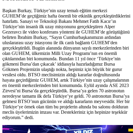
Başkan Burkay, Türkiye’nin uzay temalı eğitim merkezi
GUHEM’de geçtiğimiz hafta önemli bir etkinlik gerçekleştirdiklerini
hatırlattı. Sanayi ve Teknoloji Bakanı Mehmet Fatih Kacır’ın
Türkiye’nin insanlı ilk uzay misyonunu gerçekleştiren Alper
Gezeravcı ile video konferans yöntemi ile GUHEM’de görüştüğünü
belirten İbrahim Burkay, “Sayın Cumhurbaşkanımızın ardından
uluslararası uzay istasyonu ile ilk canlı bağlantı GUHEM’den
gerçekleştirildi. Bugün alanında dünyanın sayılı merkezlerinden biri
olan GUHEM, ülkemizin Milli Uzay Programı’nın en önemli
çıktılarından biri konumunda. Bundan 11 yıl önce ‘Türkiye’nin
gökmeni Bursa’dan çıkacak’ iddiasıyla hazırladığımız Bursa
Gökmen Projemizin ulaştığı nokta, hepimiz için büyük bir gurur
vesilesi oldu. BTSO meclisimizin aldığı kararlar doğrultusunda
hayata geçirdiğimiz GUHEM, artık Türkiye’nin uzay çalışmalarının
en önemli merkezlerinden biri konumunda. Eylül ayında ASE 2023
Zirvesi’ni Bursa’da gerçekleştirdik. Bursa’ya gelen 70 astronotun
neredeyse tamamı ilk defa Türkiye’ye geldi. 70 astronotun Bursa’ya
gelmesi BTSO’nun gücünün ve aldığı kararların meyvesidir. Her bir
Türkiye’ye örnek olan tüm bu projelerin altında bu salonu dolduran
meclis üyelerimizin imzası var. Destekleriniz için hepinize teşekkür
ediyorum.” dedi.