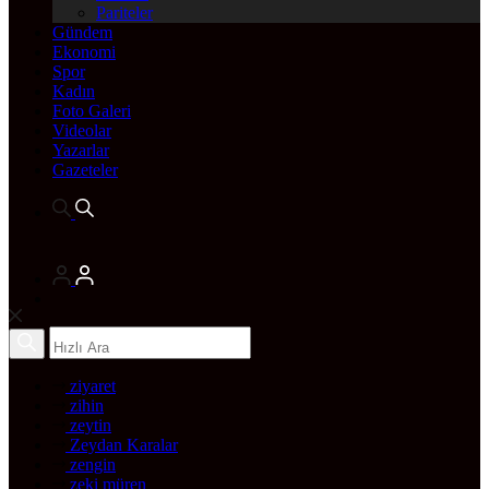
Pariteler
Gündem
Ekonomi
Spor
Kadın
Foto Galeri
Videolar
Yazarlar
Gazeteler
ziyaret
zihin
zeytin
Zeydan Karalar
zengin
zeki müren