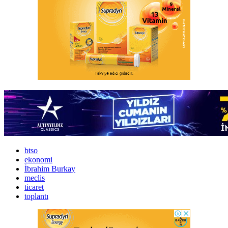
btso
ekonomi
İbrahim Burkay
meclis
ticaret
toplantı