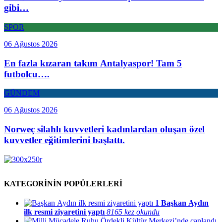
gibi…
SPOR
06 Ağustos 2026
En fazla kızaran takım Antalyaspor! Tam 5
futbolcu….
GÜNDEM
06 Ağustos 2026
Norweç silahlı kuvvetleri kadınlardan oluşan özel
kuvvetler eğitimlerini başlattı.
KATEGORİNİN POPÜLERLERİ
1
Başkan Aydın
ilk resmi ziyaretini yaptı
8165 kez okundu