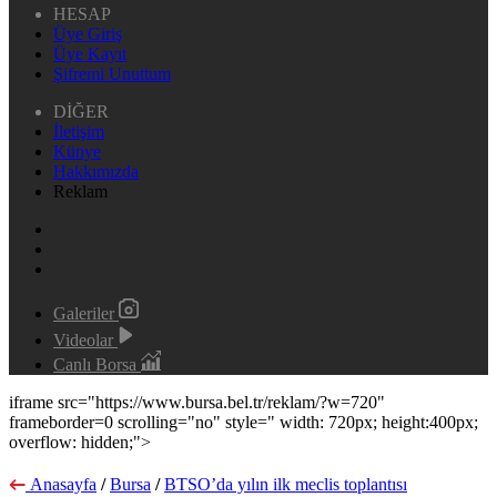
HESAP
Üye Giriş
Üye Kayıt
Şifremi Unuttum
DİĞER
İletişim
Künye
Hakkımızda
Reklam
Galeriler
Videolar
Canlı Borsa
iframe src="https://www.bursa.bel.tr/reklam/?w=720"
frameborder=0 scrolling="no" style=" width: 720px; height:400px;
overflow: hidden;">
Anasayfa
/
Bursa
/
BTSO’da yılın ilk meclis toplantısı