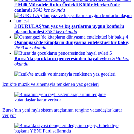
2
Milli Mücadele Ruhu Ördekli Kültür Merkezi’nde
canlandı
3643 kez okundu
3
BURULAŞ’tan yaz ve kış şartlarına uygun konforlu
ulaşım hamlesi
3584 kez okundu
4
Osmangazi’de kitapların dünyasına entelektüel bir bakış
2699 kez okundu
5
Bursa’da çocukların penceresinden hayal evleri
2046 kez
okundu
İznik’te müzik ve sinemayla renklenen yaz geceleri
Bursa’nın yeni raylı sistem araçlarının rengine vatandaşlar karar
veriyor