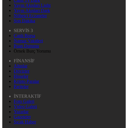
Canlı Tv Dark
Yayın Akışları Light
Yayın Akışları Dark
Nöbetçi Eczaneler
Son Dakika
SERVİS 3
Canlı Borsa
Namaz Vakitleri
Puan Durumu
Örnek Burç Yorumu
FİNANSİF
Altınlar
Dövizler
Hisseler
Kripto Paralar
Pariteler
İNTERAKTİF
Foto Galeri
Video Galeri
Yazarlar
Gazeteler
Sıcak Haber