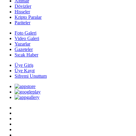
Altınlar
Dövizler
Hisseler
Kripto Paralar
Pariteler
Foto Galeri
Video Galeri
Yazarlar
Gazeteler
Sıcak Haber
Üye Giriş
Üye Kayıt
Şifremi Unuttum