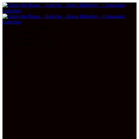
DOLAR
47,5994
0.06%
EURO
55,0805
0.11%
ALTIN
6.542,65
0,72
BITCOIN
3081713
1.2%
Bursa
29°
AÇIK