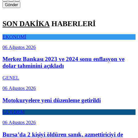
Gönder
SON DAKİKA
HABERLERİ
EKONOMİ
06 Ağustos 2026
Merkez Bankası 2023 ve 2024 sonu enflasyon ve
dolar tahminini açıkladı
GENEL
06 Ağustos 2026
Motokuryelere yeni düzenleme getirildi
GÜNDEM
06 Ağustos 2026
Bursa’da 2 kişiyi öldüren sanık, azmettiriciyi de