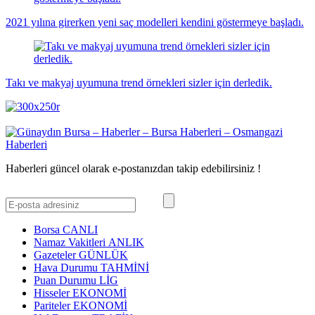
2021 yılına girerken yeni saç modelleri kendini göstermeye başladı.
Takı ve makyaj uyumuna trend örnekleri sizler için derledik.
Haberleri güncel olarak e-postanızdan takip edebilirsiniz !
Borsa
CANLI
Namaz Vakitleri
ANLIK
Gazeteler
GÜNLÜK
Hava Durumu
TAHMİNİ
Puan Durumu
LİG
Hisseler
EKONOMİ
Pariteler
EKONOMİ