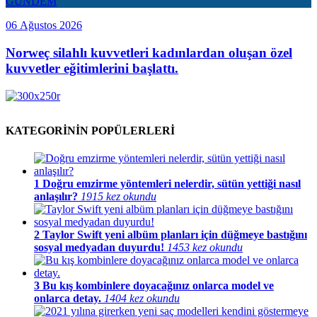
GÜNDEM
06 Ağustos 2026
Norweç silahlı kuvvetleri kadınlardan oluşan özel
kuvvetler eğitimlerini başlattı.
KATEGORİNİN POPÜLERLERİ
1
Doğru emzirme yöntemleri nelerdir, sütün yettiği nasıl
anlaşılır?
1915 kez okundu
2
Taylor Swift yeni albüm planları için düğmeye bastığını
sosyal medyadan duyurdu!
1453 kez okundu
3
Bu kış kombinlere doyacağınız onlarca model ve
onlarca detay.
1404 kez okundu