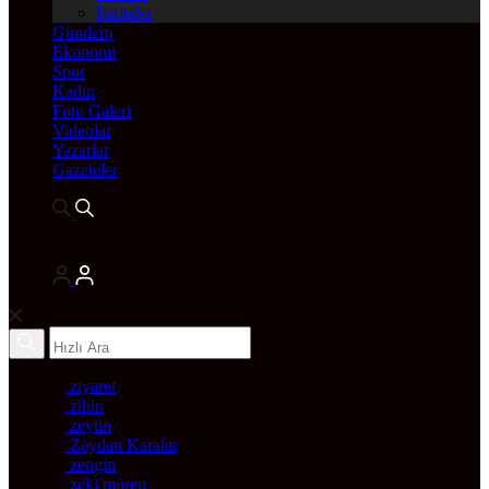
Pariteler
Gündem
Ekonomi
Spor
Kadın
Foto Galeri
Videolar
Yazarlar
Gazeteler
ziyaret
zihin
zeytin
Zeydan Karalar
zengin
zeki müren