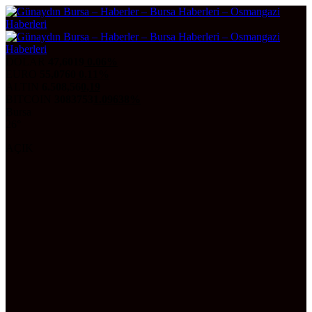
DOLAR
47,6019
0.06%
EURO
55,0760
0.11%
ALTIN
6.508,56
0,19
BITCOIN
3083753
1.09638%
Bursa
26°
AÇIK