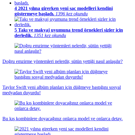
4
2021 yılına girerken yeni saç modelleri kendini
göstermeye başladı.
1396 kez okundu
5
Takı ve makyaj uyumuna trend örnekleri sizler için
derledik.
1351 kez okundu
Doğru emzirme yöntemleri nelerdir, sütün yettiği nasıl anlaşılır?
Taylor Swift yeni albüm planları için düğmeye bastığını sosyal
medyadan duyurdu!
Bu kış kombinlere doyacağınız onlarca model ve onlarca detay.