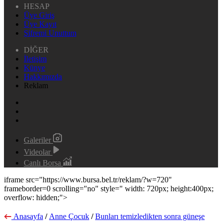
HESAP
Üye Giriş
Üye Kayıt
Şifremi Unuttum
DİĞER
İletişim
Künye
Hakkımızda
Reklam
Galeriler
Videolar
Canlı Borsa
iframe src="https://www.bursa.bel.tr/reklam/?w=720"
frameborder=0 scrolling="no" style=" width: 720px; height:400px;
overflow: hidden;">
Anasayfa
/
Anne Çocuk
/
Bunları temizledikten sonra güneşe