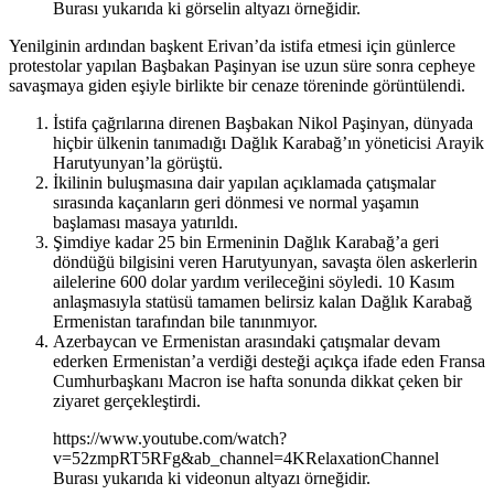
Burası yukarıda ki görselin altyazı örneğidir.
Yenilginin ardından başkent Erivan’da istifa etmesi için günlerce
protestolar yapılan Başbakan Paşinyan ise uzun süre sonra cepheye
savaşmaya giden eşiyle birlikte bir cenaze töreninde görüntülendi.
İstifa çağrılarına direnen Başbakan Nikol Paşinyan, dünyada
hiçbir ülkenin tanımadığı Dağlık Karabağ’ın yöneticisi Arayik
Harutyunyan’la görüştü.
İkilinin buluşmasına dair yapılan açıklamada çatışmalar
sırasında kaçanların geri dönmesi ve normal yaşamın
başlaması masaya yatırıldı.
Şimdiye kadar 25 bin Ermeninin Dağlık Karabağ’a geri
döndüğü bilgisini veren Harutyunyan, savaşta ölen askerlerin
ailelerine 600 dolar yardım verileceğini söyledi. 10 Kasım
anlaşmasıyla statüsü tamamen belirsiz kalan Dağlık Karabağ
Ermenistan tarafından bile tanınmıyor.
Azerbaycan ve Ermenistan arasındaki çatışmalar devam
ederken Ermenistan’a verdiği desteği açıkça ifade eden Fransa
Cumhurbaşkanı Macron ise hafta sonunda dikkat çeken bir
ziyaret gerçekleştirdi.
https://www.youtube.com/watch?
v=52zmpRT5RFg&ab_channel=4KRelaxationChannel
Burası yukarıda ki videonun altyazı örneğidir.