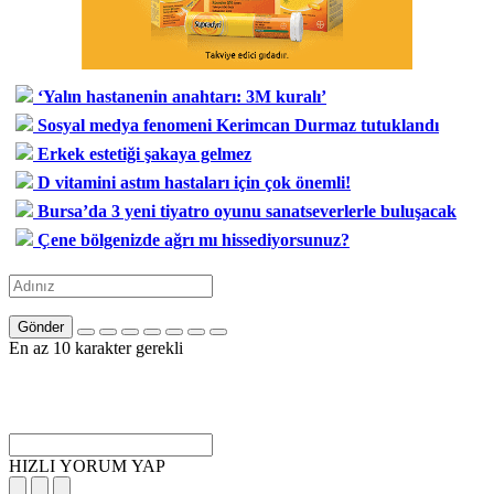
‘Yalın hastanenin anahtarı: 3M kuralı’
Sosyal medya fenomeni Kerimcan Durmaz tutuklandı
Erkek estetiği şakaya gelmez
D vitamini astım hastaları için çok önemli!
Bursa’da 3 yeni tiyatro oyunu sanatseverlerle buluşacak
Çene bölgenizde ağrı mı hissediyorsunuz?
Gönder
En az 10 karakter gerekli
HIZLI YORUM YAP