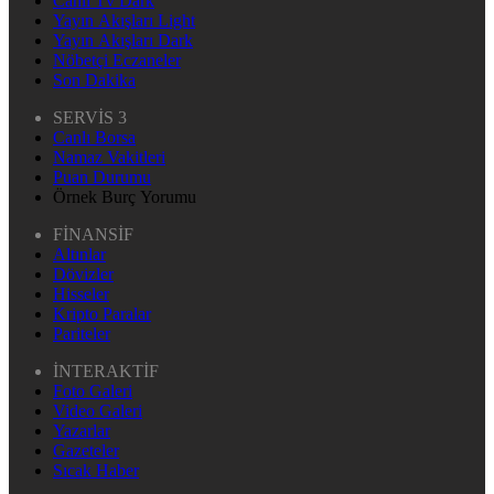
Canlı Tv Dark
Yayın Akışları Light
Yayın Akışları Dark
Nöbetçi Eczaneler
Son Dakika
SERVİS 3
Canlı Borsa
Namaz Vakitleri
Puan Durumu
Örnek Burç Yorumu
FİNANSİF
Altınlar
Dövizler
Hisseler
Kripto Paralar
Pariteler
İNTERAKTİF
Foto Galeri
Video Galeri
Yazarlar
Gazeteler
Sıcak Haber