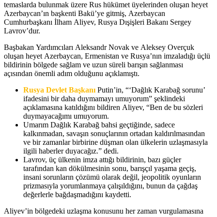
temaslarda bulunmak üzere Rus hükümet üyelerinden oluşan heyet
Azerbaycan’ın başkenti Bakü’ye gitmiş, Azerbaycan
Cumhurbaşkanı İlham Aliyev, Rusya Dışişleri Bakanı Sergey
Lavrov’dur.
Başbakan Yardımcıları Aleksandr Novak ve Aleksey Overçuk
oluşan heyet Azerbaycan, Ermenistan ve Rusya’nın imzaladığı üçlü
bildirinin bölgede sağlam ve uzun süreli barışın sağlanması
açısından önemli adım olduğunu açıklamıştı.
Rusya Devlet Başkanı
Putin’in, “‘Dağlık Karabağ sorunu’
ifadesini bir daha duymamayı umuyorum” şeklindeki
açıklamasına katıldığını bildiren Aliyev, “Ben de bu sözleri
duymayacağımı umuyorum.
Umarım Dağlık Karabağ bahsi geçtiğinde, sadece
kalkınmadan, savaşın sonuçlarının ortadan kaldırılmasından
ve bir zamanlar birbirine düşman olan ülkelerin uzlaşmasıyla
ilgili haberler duyacağız.” dedi.
Lavrov, üç ülkenin imza attığı bildirinin, bazı güçler
tarafından kan dökülmesinin sonu, barışçıl yaşama geçiş,
insani sorunların çözümü olarak değil, jeopolitik oyunların
prizmasıyla yorumlanmaya çalışıldığını, bunun da çağdaş
değerlerle bağdaşmadığını kaydetti.
Aliyev’in bölgedeki uzlaşma konusunu her zaman vurgulamasına