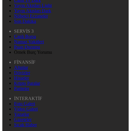
Canlı Tv Dark
Yayın Akışları Light
Yayın Akışları Dark
Nöbetçi Eczaneler
Son Dakika
SERVİS 3
Canlı Borsa
Namaz Vakitleri
Puan Durumu
Örnek Burç Yorumu
FİNANSİF
Altınlar
Dövizler
Hisseler
Kripto Paralar
Pariteler
İNTERAKTİF
Foto Galeri
Video Galeri
Yazarlar
Gazeteler
Sıcak Haber