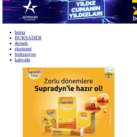
bursa
BURSADER
dernek
ekonomi
federasyon
kahvaltı