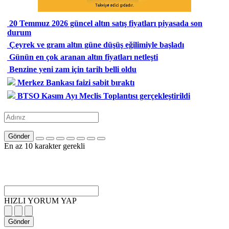
20 Temmuz 2026 güncel altın satış fiyatları piyasada son
durum
Çeyrek ve gram altın güne düşüş eğilimiyle başladı
Günün en çok aranan altın fiyatları netleşti
Benzine yeni zam için tarih belli oldu
Merkez Bankası faizi sabit bıraktı
BTSO Kasım Ayı Meclis Toplantısı gerçekleştirildi
Gönder
En az 10 karakter gerekli
HIZLI YORUM YAP
Gönder