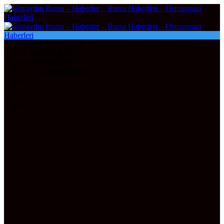
DOLAR
47,5977
0.06%
EURO
54,9772
-0.1%
ALTIN
6.498,81
0,04
BITCOIN
3066809
-0.5%
Bursa
29°
AÇIK