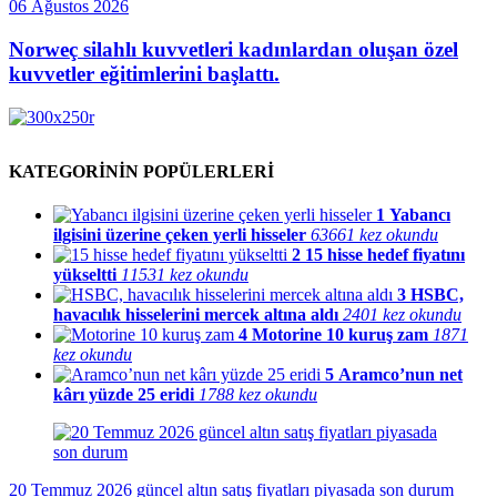
06 Ağustos 2026
Norweç silahlı kuvvetleri kadınlardan oluşan özel
kuvvetler eğitimlerini başlattı.
KATEGORİNİN POPÜLERLERİ
1
Yabancı
ilgisini üzerine çeken yerli hisseler
63661 kez okundu
2
15 hisse hedef fiyatını
yükseltti
11531 kez okundu
3
HSBC,
havacılık hisselerini mercek altına aldı
2401 kez okundu
4
Motorine 10 kuruş zam
1871
kez okundu
5
Aramco’nun net
kârı yüzde 25 eridi
1788 kez okundu
20 Temmuz 2026 güncel altın satış fiyatları piyasada son durum