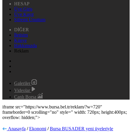
HESAP
Üye Giriş
Üye Kayıt
Şifremi Unuttum
DİĞER
İletişim
Künye
Hakkımızda
Reklam
Galeriler
Videolar
Canlı Borsa
iframe src="https://www.bursa.bel.tr/reklam/?w=720"
frameborder=0 scrolling="no" style=" width: 720px; height:400px;
overflow: hidden;">
Anasayfa
/
Ekonomi
/
Bursa BUSADER yeni üyeleriyle