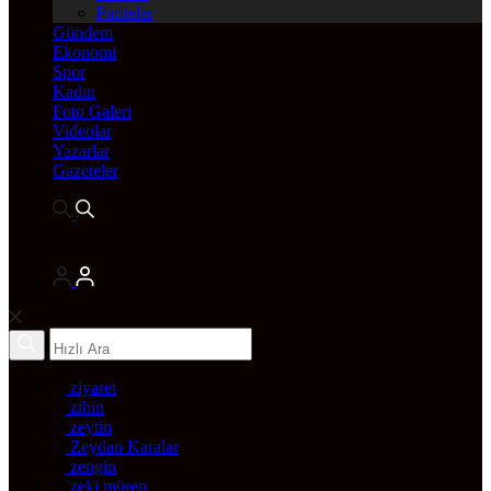
Pariteler
Gündem
Ekonomi
Spor
Kadın
Foto Galeri
Videolar
Yazarlar
Gazeteler
ziyaret
zihin
zeytin
Zeydan Karalar
zengin
zeki müren