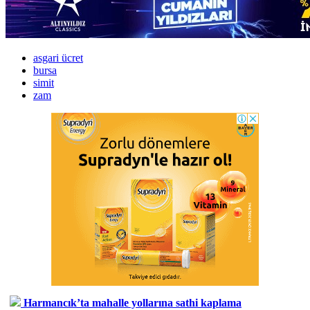
asgari ücret
bursa
simit
zam
Harmancık’ta mahalle yollarına sathi kaplama