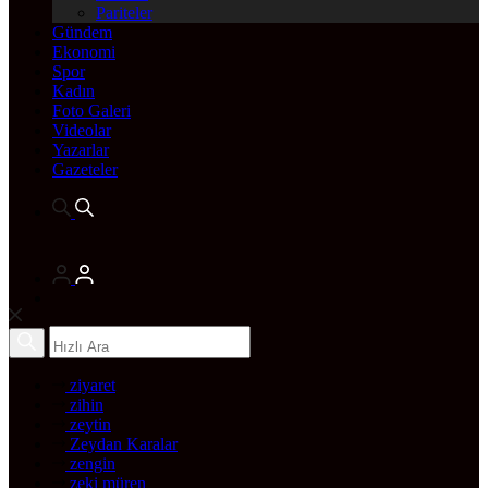
Pariteler
Gündem
Ekonomi
Spor
Kadın
Foto Galeri
Videolar
Yazarlar
Gazeteler
ziyaret
zihin
zeytin
Zeydan Karalar
zengin
zeki müren