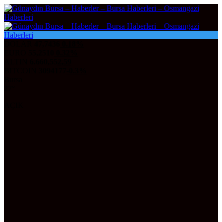
DOLAR
47,7436
0.18%
EURO
55,2510
0.32%
ALTIN
6.660,55
2,59
BITCOIN
3094177
-0.3%
Bursa
27°
AÇIK