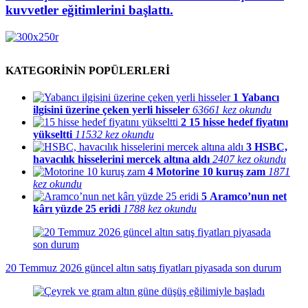
kuvvetler eğitimlerini başlattı.
KATEGORİNİN POPÜLERLERİ
1
Yabancı
ilgisini üzerine çeken yerli hisseler
63661 kez okundu
2
15 hisse hedef fiyatını
yükseltti
11532 kez okundu
3
HSBC,
havacılık hisselerini mercek altına aldı
2407 kez okundu
4
Motorine 10 kuruş zam
1871
kez okundu
5
Aramco’nun net
kârı yüzde 25 eridi
1788 kez okundu
20 Temmuz 2026 güncel altın satış fiyatları piyasada son durum