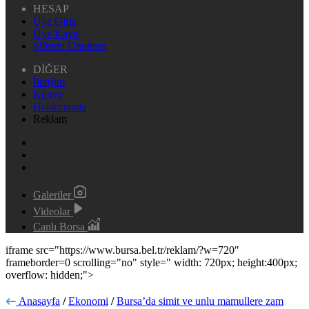
HESAP
Üye Giriş
Üye Kayıt
Şifremi Unuttum
DİĞER
İletişim
Künye
Hakkımızda
Reklam
Galeriler
Videolar
Canlı Borsa
iframe src="https://www.bursa.bel.tr/reklam/?w=720"
frameborder=0 scrolling="no" style=" width: 720px; height:400px;
overflow: hidden;">
Anasayfa
/
Ekonomi
/
Bursa’da simit ve unlu mamullere zam