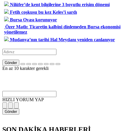
Nilüfer’de kent bilgilerine 3 boyutlu erişim dönemi
Fetih coşkusu bu kez Keles’i sardı
Bursa Ovası korunuyor
Özer Matlı: Ticaretin kalbini dinlemeden Bursa ekonomisi
yönetilemez
Mudanya’nın tarihi Hal Meydanı yeniden canlanıyor
Gönder
En az 10 karakter gerekli
HIZLI YORUM YAP
Gönder
SON DAKİKA
HABERLERİ