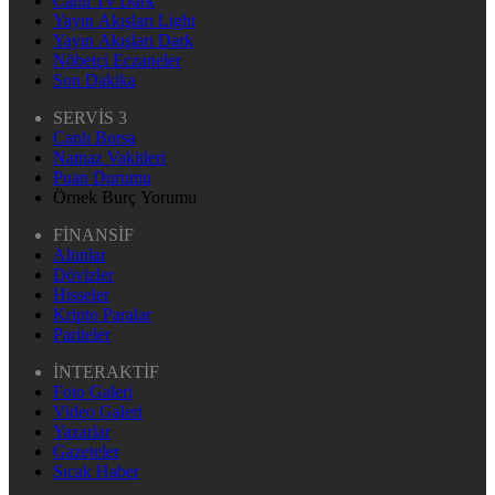
Canlı Tv Dark
Yayın Akışları Light
Yayın Akışları Dark
Nöbetçi Eczaneler
Son Dakika
SERVİS 3
Canlı Borsa
Namaz Vakitleri
Puan Durumu
Örnek Burç Yorumu
FİNANSİF
Altınlar
Dövizler
Hisseler
Kripto Paralar
Pariteler
İNTERAKTİF
Foto Galeri
Video Galeri
Yazarlar
Gazeteler
Sıcak Haber