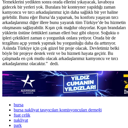
Yemeklerini yedikten sonra orada ellerini yıkayacak, lavaboya
gidecek bir yerleri yok. Buralara bir konteyner yapıldığı zaman
kamyoncu ve tırcı arkadaşlarımız için daha sağlıklı bir yer haline
gelebilir. Bunu eğer Bursa’da yaparsak, bu konforu yaşayan tırcı
arkadaşlarımız diğer illere bunu yayarak tüm Türkiye’de bu hizmetin
oluşmasını sağlayabilir. Kışın çok mağdur oluyorlar. Kışın brandaları
yüklerin üstüne örttükleri zaman elleri buz gibi oluyor. Soğukta o
ipleri çektikleri zaman o yorgunluk onlara yetiyor. Orada bir de
tezgâhını açıp yemek yapmak bu yorgunluğu daha da arttırıyor.
Aslında Türkiye için çok güzel bir proje olacak. Devletimiz belki
böyle bir projeye destek verir ve bu hizmeti hayata geçirir. Bu
çalışmada en çok mutlu olacak arkadaşlarımız kamyoncu ve tırcı
arkadaşlarımız olacaktır.” dedi.
bursa
bursa nakliyat taşıyıcıları komisyoncuları derneği
fuat çelik
nakliyat
park