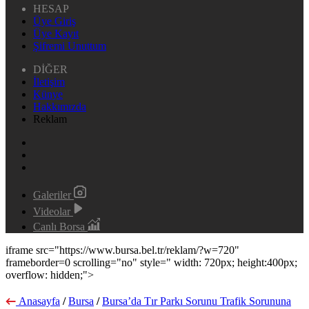
HESAP
Üye Giriş
Üye Kayıt
Şifremi Unuttum
DİĞER
İletişim
Künye
Hakkımızda
Reklam
Galeriler
Videolar
Canlı Borsa
iframe src="https://www.bursa.bel.tr/reklam/?w=720"
frameborder=0 scrolling="no" style=" width: 720px; height:400px;
overflow: hidden;">
Anasayfa
/
Bursa
/
Bursa’da Tır Parkı Sorunu Trafik Sorununa