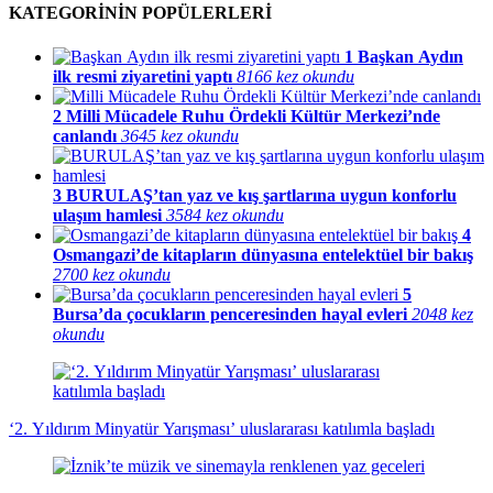
KATEGORİNİN POPÜLERLERİ
1
Başkan Aydın
ilk resmi ziyaretini yaptı
8166 kez okundu
2
Milli Mücadele Ruhu Ördekli Kültür Merkezi’nde
canlandı
3645 kez okundu
3
BURULAŞ’tan yaz ve kış şartlarına uygun konforlu
ulaşım hamlesi
3584 kez okundu
4
Osmangazi’de kitapların dünyasına entelektüel bir bakış
2700 kez okundu
5
Bursa’da çocukların penceresinden hayal evleri
2048 kez
okundu
‘2. Yıldırım Minyatür Yarışması’ uluslararası katılımla başladı