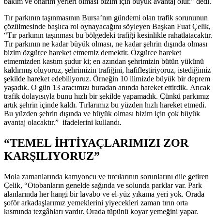
bakım ve onarım yerleri olması bizim için büyük avantaj olur.” dedi.
Tır parkının taşınmasının Bursa’nın gündemi olan trafik sorununun
çözülmesinde başlıca rol oynayacağını söyleyen Başkan Fuat Çelik,
“Tır parkının taşınması bu bölgedeki trafiği kesinlikle rahatlatacaktır.
Tır parkının ne kadar büyük olması, ne kadar şehrin dışında olması
bizim özgürce hareket etmemiz demektir. Özgürce hareket
etmemizden kastım şudur ki; en azından şehrimizin bütün yükünü
kaldırmış oluyoruz, şehrimizin trafiğini, hafifleştiriyoruz, istediğimiz
şekilde hareket edebiliyoruz. Örneğin 10 ilimizde büyük bir deprem
yaşadık. O gün 13 aracımızı buradan anında hareket ettirdik. Ancak
trafik dolayısıyla bunu hızlı bir şekilde yapamadık. Çünkü parkımız
artık şehrin içinde kaldı. Tırlarımız bu yüzden hızlı hareket etmedi.
Bu yüzden şehrin dışında ve büyük olması bizim için çok büyük
avantaj olacaktır.” ifadelerini kullandı.
“TEMEL İHTİYAÇLARIMIZI ZOR
KARŞILIYORUZ”
Mola zamanlarında kamyoncu ve tırcılarının sorunlarını dile getiren
Çelik, “Otobanların genelde sağında ve solunda parklar var. Park
alanlarında her hangi bir lavabo ve el-yüz yıkama yeri yok. Orada
şoför arkadaşlarımız yemeklerini yiyecekleri zaman tırın orta
kısmında tezgâhları vardır. Orada tüpünü koyar yemeğini yapar.