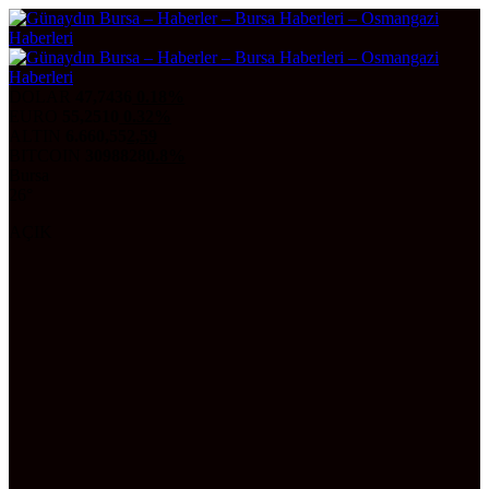
DOLAR
47,7436
0.18%
EURO
55,2510
0.32%
ALTIN
6.660,55
2,59
BITCOIN
3098828
0.8%
Bursa
26°
AÇIK