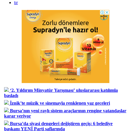
tır
‘2. Yıldırım Minyatür Yarışması’ uluslararası katılımla
başladı
İznik’te müzik ve sinemayla renklenen yaz geceleri
Bursa’nın yeni raylı sistem araçlarının rengine vatandaşlar
karar veriyor
Bursa’da siyasi dengeleri değiştiren geçiş: 6 belediye
başkanı YENİ Parti saflarında