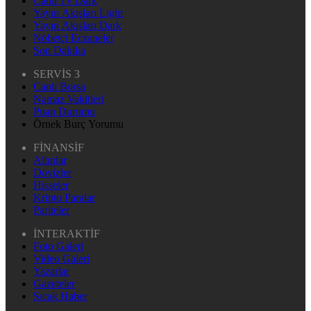
Canlı Tv Dark
Yayın Akışları Light
Yayın Akışları Dark
Nöbetçi Eczaneler
Son Dakika
SERVİS 3
Canlı Borsa
Namaz Vakitleri
Puan Durumu
Örnek Burç Yorumu
FİNANSİF
Altınlar
Dövizler
Hisseler
Kripto Paralar
Pariteler
İNTERAKTİF
Foto Galeri
Video Galeri
Yazarlar
Gazeteler
Sıcak Haber