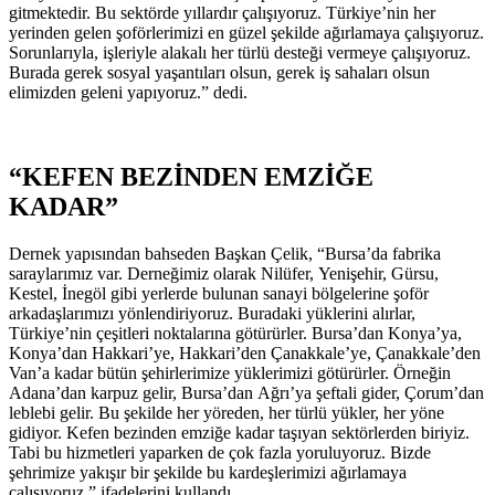
gitmektedir. Bu sektörde yıllardır çalışıyoruz. Türkiye’nin her
yerinden gelen şoförlerimizi en güzel şekilde ağırlamaya çalışıyoruz.
Sorunlarıyla, işleriyle alakalı her türlü desteği vermeye çalışıyoruz.
Burada gerek sosyal yaşantıları olsun, gerek iş sahaları olsun
elimizden geleni yapıyoruz.” dedi.
“KEFEN BEZİNDEN EMZİĞE
KADAR”
Dernek yapısından bahseden Başkan Çelik, “Bursa’da fabrika
saraylarımız var. Derneğimiz olarak Nilüfer, Yenişehir, Gürsu,
Kestel, İnegöl gibi yerlerde bulunan sanayi bölgelerine şoför
arkadaşlarımızı yönlendiriyoruz. Buradaki yüklerini alırlar,
Türkiye’nin çeşitleri noktalarına götürürler. Bursa’dan Konya’ya,
Konya’dan Hakkari’ye, Hakkari’den Çanakkale’ye, Çanakkale’den
Van’a kadar bütün şehirlerimize yüklerimizi götürürler. Örneğin
Adana’dan karpuz gelir, Bursa’dan Ağrı’ya şeftali gider, Çorum’dan
leblebi gelir. Bu şekilde her yöreden, her türlü yükler, her yöne
gidiyor. Kefen bezinden emziğe kadar taşıyan sektörlerden biriyiz.
Tabi bu hizmetleri yaparken de çok fazla yoruluyoruz. Bizde
şehrimize yakışır bir şekilde bu kardeşlerimizi ağırlamaya
çalışıyoruz.” ifadelerini kullandı.