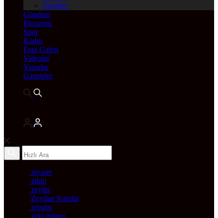
Pariteler
Gündem
Ekonomi
Spor
Kadın
Foto Galeri
Videolar
Yazarlar
Gazeteler
ziyaret
zihin
zeytin
Zeydan Karalar
zengin
zeki müren