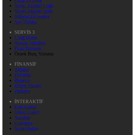
Canlı Tv Dark
Yayın Akışları Light
Yayın Akışları Dark
Nöbetçi Eczaneler
Son Dakika
SERVİS 3
Canlı Borsa
Namaz Vakitleri
Puan Durumu
Örnek Burç Yorumu
FİNANSİF
Altınlar
Dövizler
Hisseler
Kripto Paralar
Pariteler
İNTERAKTİF
Foto Galeri
Video Galeri
Yazarlar
Gazeteler
Sıcak Haber