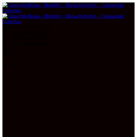
DOLAR
47,5981
0.05%
EURO
54,9899
-0.07%
ALTIN
6.487,62
-0,13
BITCOIN
3068485
-0.5%
Bursa
29°
AÇIK