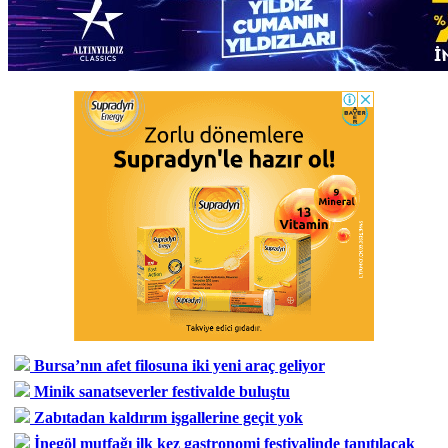
Bursa’nın afet filosuna iki yeni araç geliyor
Minik sanatseverler festivalde buluştu
Zabıtadan kaldırım işgallerine geçit yok
İnegöl mutfağı ilk kez gastronomi festivalinde tanıtılacak