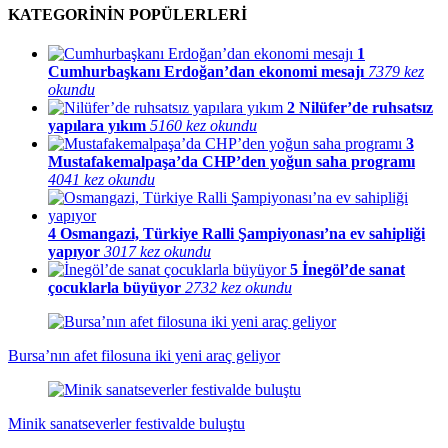
KATEGORİNİN POPÜLERLERİ
1
Cumhurbaşkanı Erdoğan’dan ekonomi mesajı
7379 kez
okundu
2
Nilüfer’de ruhsatsız
yapılara yıkım
5160 kez okundu
3
Mustafakemalpaşa’da CHP’den yoğun saha programı
4041 kez okundu
4
Osmangazi, Türkiye Ralli Şampiyonası’na ev sahipliği
yapıyor
3017 kez okundu
5
İnegöl’de sanat
çocuklarla büyüyor
2732 kez okundu
Bursa’nın afet filosuna iki yeni araç geliyor
Minik sanatseverler festivalde buluştu