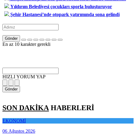
Yıldırım Belediyesi çocukları sporla buluşturuyor
Şehir Hastanesi’nde otopark yatırımında sona gelindi
Gönder
En az 10 karakter gerekli
HIZLI YORUM YAP
Gönder
SON DAKİKA
HABERLERİ
EKONOMİ
06 Ağustos 2026