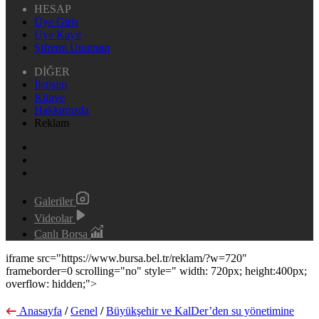
HESAP
Üye Giriş
Üye Kayıt
Şifremi Unuttum
DİĞER
İletişim
Künye
Hakkımızda
Reklam
Galeriler
Videolar
Canlı Borsa
iframe src="https://www.bursa.bel.tr/reklam/?w=720"
frameborder=0 scrolling="no" style=" width: 720px; height:400px;
overflow: hidden;">
Anasayfa
/
Genel
/
Büyükşehir ve KalDer’den su yönetimine