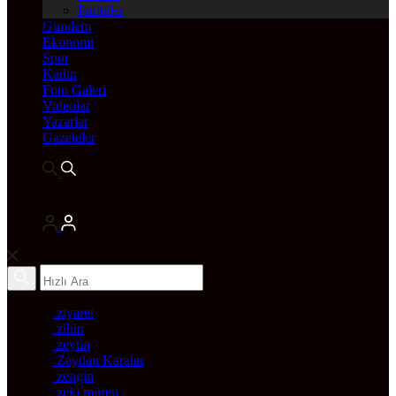
Pariteler
Gündem
Ekonomi
Spor
Kadın
Foto Galeri
Videolar
Yazarlar
Gazeteler
ziyaret
zihin
zeytin
Zeydan Karalar
zengin
zeki müren