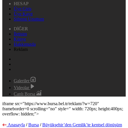
HESAP
Üye Giriş
Üye Kayıt
Şifremi Unuttum
DİĞER
İletişim
Künye
Hakkımızda
Reklam
Galeriler
Videolar
Canlı Borsa
iframe src="https://www.bursa.bel.tr/reklam/?w=720"
frameborder=0 scrolling="no" style=" width: 720px; height:400px;
overflow: hidden;">
Anasayfa
/
Bursa
/
Büyükşehir’den Gemlik’te kentsel dönüşüm