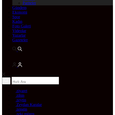
Pariteler
Gündem
Ekonomi
Spor
Kadın
Foto Galeri
Videolar
Yazarlar
Gazeteler
ziyaret
zihin
zeytin
Zeydan Karalar
zengin
zeki müren