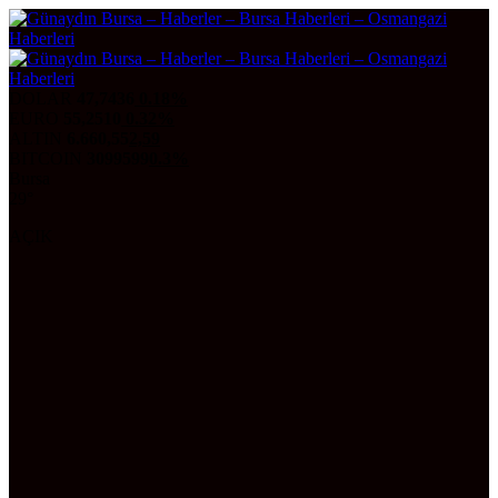
DOLAR
47,7436
0.18%
EURO
55,2510
0.32%
ALTIN
6.660,55
2,59
BITCOIN
3099599
0.3%
Bursa
29°
AÇIK