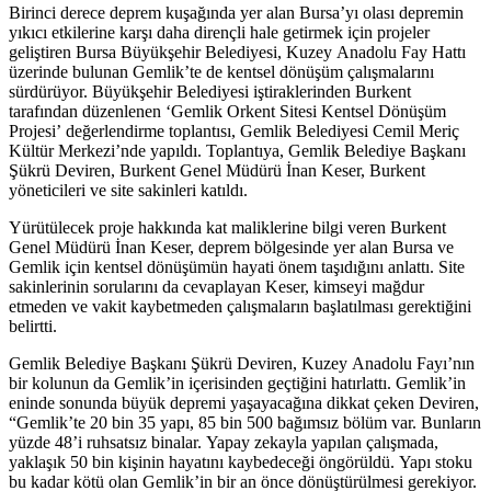
Birinci derece deprem kuşağında yer alan Bursa’yı olası depremin
yıkıcı etkilerine karşı daha dirençli hale getirmek için projeler
geliştiren Bursa Büyükşehir Belediyesi, Kuzey Anadolu Fay Hattı
üzerinde bulunan Gemlik’te de kentsel dönüşüm çalışmalarını
sürdürüyor. Büyükşehir Belediyesi iştiraklerinden Burkent
tarafından düzenlenen ‘Gemlik Orkent Sitesi Kentsel Dönüşüm
Projesi’ değerlendirme toplantısı, Gemlik Belediyesi Cemil Meriç
Kültür Merkezi’nde yapıldı. Toplantıya, Gemlik Belediye Başkanı
Şükrü Deviren, Burkent Genel Müdürü İnan Keser, Burkent
yöneticileri ve site sakinleri katıldı.
Yürütülecek proje hakkında kat maliklerine bilgi veren Burkent
Genel Müdürü İnan Keser, deprem bölgesinde yer alan Bursa ve
Gemlik için kentsel dönüşümün hayati önem taşıdığını anlattı. Site
sakinlerinin sorularını da cevaplayan Keser, kimseyi mağdur
etmeden ve vakit kaybetmeden çalışmaların başlatılması gerektiğini
belirtti.
Gemlik Belediye Başkanı Şükrü Deviren, Kuzey Anadolu Fayı’nın
bir kolunun da Gemlik’in içerisinden geçtiğini hatırlattı. Gemlik’in
eninde sonunda büyük depremi yaşayacağına dikkat çeken Deviren,
“Gemlik’te 20 bin 35 yapı, 85 bin 500 bağımsız bölüm var. Bunların
yüzde 48’i ruhsatsız binalar. Yapay zekayla yapılan çalışmada,
yaklaşık 50 bin kişinin hayatını kaybedeceği öngörüldü. Yapı stoku
bu kadar kötü olan Gemlik’in bir an önce dönüştürülmesi gerekiyor.