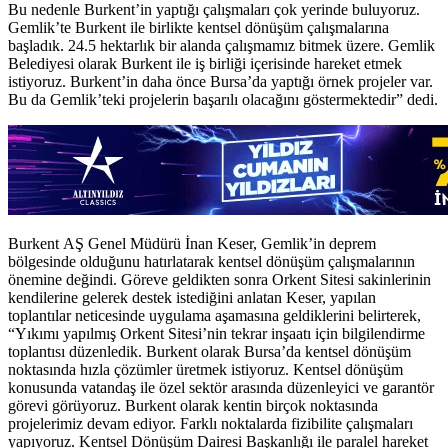
Bu nedenle Burkent’in yaptığı çalışmaları çok yerinde buluyoruz.
Gemlik’te Burkent ile birlikte kentsel dönüşüm çalışmalarına
başladık. 24.5 hektarlık bir alanda çalışmamız bitmek üzere. Gemlik
Belediyesi olarak Burkent ile iş birliği içerisinde hareket etmek
istiyoruz. Burkent’in daha önce Bursa’da yaptığı örnek projeler var.
Bu da Gemlik’teki projelerin başarılı olacağını göstermektedir” dedi.
Burkent AŞ Genel Müdürü İnan Keser, Gemlik’in deprem
bölgesinde olduğunu hatırlatarak kentsel dönüşüm çalışmalarının
önemine değindi. Göreve geldikten sonra Orkent Sitesi sakinlerinin
kendilerine gelerek destek istediğini anlatan Keser, yapılan
toplantılar neticesinde uygulama aşamasına geldiklerini belirterek,
“Yıkımı yapılmış Orkent Sitesi’nin tekrar inşaatı için bilgilendirme
toplantısı düzenledik. Burkent olarak Bursa’da kentsel dönüşüm
noktasında hızla çözümler üretmek istiyoruz. Kentsel dönüşüm
konusunda vatandaş ile özel sektör arasında düzenleyici ve garantör
görevi görüyoruz. Burkent olarak kentin birçok noktasında
projelerimiz devam ediyor. Farklı noktalarda fizibilite çalışmaları
yapıyoruz. Kentsel Dönüşüm Dairesi Başkanlığı ile paralel hareket