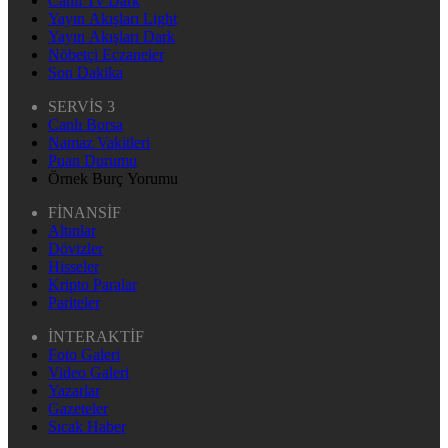
Canlı Tv Dark
Yayın Akışları Light
Yayın Akışları Dark
Nöbetçi Eczaneler
Son Dakika
SERVİS 3
Canlı Borsa
Namaz Vakitleri
Puan Durumu
Örnek Burç Yorumu
FİNANSİF
Altınlar
Dövizler
Hisseler
Kripto Paralar
Pariteler
İNTERAKTİF
Foto Galeri
Video Galeri
Yazarlar
Gazeteler
Sıcak Haber