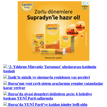
‘2. Yıldırım Minyatür Yarışması’ uluslararası katılımla
başladı
İznik’te müzik ve sinemayla renklenen yaz geceleri
Bursa’nın yeni raylı sistem araçlarının rengine vatandaşlar
karar veriyor
Bursa’da siyasi dengeleri değiştiren geçiş: 6 belediye
başkanı YENİ Parti saflarında
Bursa’da YENİ Parti’ye katılan isimler belli oldu