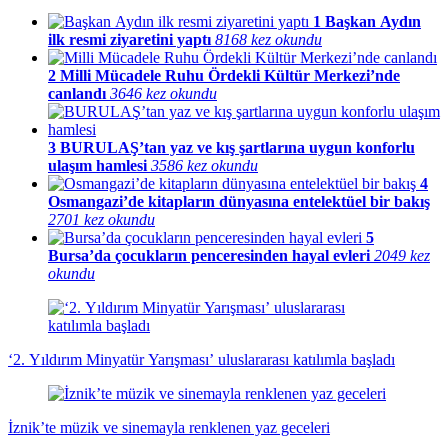
1
Başkan Aydın
ilk resmi ziyaretini yaptı
8168 kez okundu
2
Milli Mücadele Ruhu Ördekli Kültür Merkezi’nde
canlandı
3646 kez okundu
3
BURULAŞ’tan yaz ve kış şartlarına uygun konforlu
ulaşım hamlesi
3586 kez okundu
4
Osmangazi’de kitapların dünyasına entelektüel bir bakış
2701 kez okundu
5
Bursa’da çocukların penceresinden hayal evleri
2049 kez
okundu
‘2. Yıldırım Minyatür Yarışması’ uluslararası katılımla başladı
İznik’te müzik ve sinemayla renklenen yaz geceleri