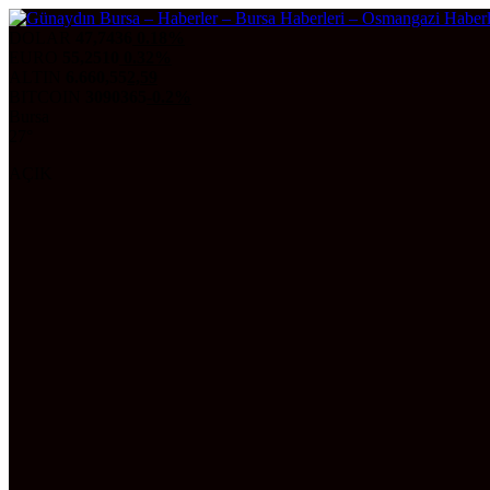
DOLAR
47,7436
0.18%
EURO
55,2510
0.32%
ALTIN
6.660,55
2,59
BITCOIN
3090365
-0.2%
Bursa
27°
AÇIK