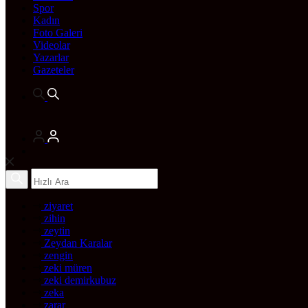
Spor
Kadın
Foto Galeri
Videolar
Yazarlar
Gazeteler
ziyaret
zihin
zeytin
Zeydan Karalar
zengin
zeki müren
zeki demirkubuz
zeka
zarar