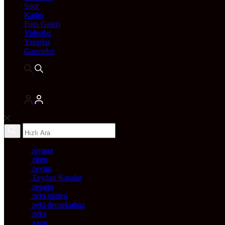
Spor
Kadın
Foto Galeri
Videolar
Yazarlar
Gazeteler
ziyaret
zihin
zeytin
Zeydan Karalar
zengin
zeki müren
zeki demirkubuz
zeka
zarar