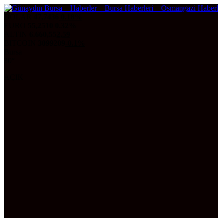
DOLAR
47,7436
0.18%
EURO
55,2510
0.32%
ALTIN
6.660,55
2,59
BITCOIN
3099209
-0.1%
Bursa
30°
AÇIK