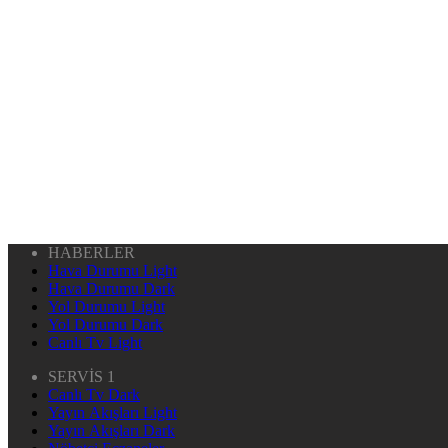
HABERLER
Hava Durumu Light
Hava Durumu Dark
Yol Durumu Light
Yol Durumu Dark
Canlı Tv Light
SERVİS 1
Canlı Tv Dark
Yayın Akışları Light
Yayın Akışları Dark