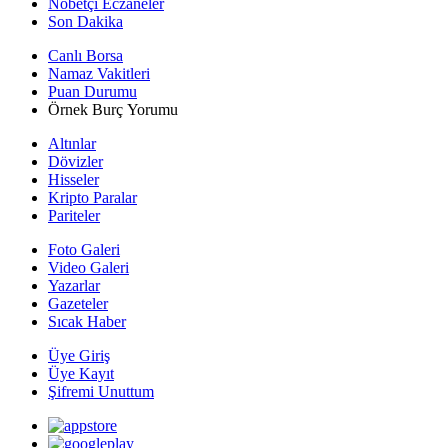
Nöbetçi Eczaneler
Son Dakika
Canlı Borsa
Namaz Vakitleri
Puan Durumu
Örnek Burç Yorumu
Altınlar
Dövizler
Hisseler
Kripto Paralar
Pariteler
Foto Galeri
Video Galeri
Yazarlar
Gazeteler
Sıcak Haber
Üye Giriş
Üye Kayıt
Şifremi Unuttum