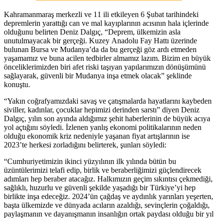
Kahramanmaraş merkezli ve 11 ili etkileyen 6 Şubat tarihindeki
depremlerin yarattığı can ve mal kayıplarının acısının hala içlerinde
olduğunu belirten Deniz Dalgıç, “Deprem, ülkemizin asla
unutulmayacak bir gerçeği. Kuzey Anadolu Fay Hattı üzerinde
bulunan Bursa ve Mudanya’da da bu gerçeği göz ardı etmeden
yaşamamız ve buna acilen tedbirler almamız lazım. Bizim en büyük
önceliklerimizden biri afet riski taşıyan yapılarımızın dönüşümünü
sağlayarak, güvenli bir Mudanya inşa etmek olacak” şeklinde
konuştu.
“Yakın coğrafyamızdaki savaş ve çatışmalarda hayatlarını kaybeden
siviller, kadınlar, çocuklar hepimizi derinden sarstı” diyen Deniz
Dalgıç, yılın son ayında aldığımız şehit haberlerinin de büyük acıya
yol açtığını söyledi. İzlenen yanlış ekonomi politikalarının neden
olduğu ekonomik kriz nedeniyle yaşanan fiyat artışlarının ise
2023’te herkesi zorladığını belirterek, şunları söyledi:
“Cumhuriyetimizin ikinci yüzyılının ilk yılında bütün bu
üzüntülerimizi telafi edip, birlik ve beraberliğimizi güçlendirecek
adımları hep beraber atacağız. Halkımızın geçim sıkıntısı çekmediği,
sağlıklı, huzurlu ve güvenli şekilde yaşadığı bir Türkiye’yi hep
birlikte inşa edeceğiz. 2024’ün çağdaş ve aydınlık yarınları yeşerten,
başta ülkemizde ve dünyada acıların azaldığı, sevinçlerin çoğaldığı,
paylaşmanın ve dayanışmanın insanlığın ortak paydası olduğu bir yıl