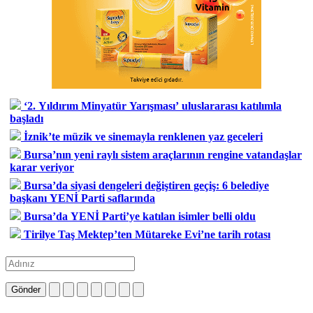
‘2. Yıldırım Minyatür Yarışması’ uluslararası katılımla
başladı
İznik’te müzik ve sinemayla renklenen yaz geceleri
Bursa’nın yeni raylı sistem araçlarının rengine vatandaşlar
karar veriyor
Bursa’da siyasi dengeleri değiştiren geçiş: 6 belediye
başkanı YENİ Parti saflarında
Bursa’da YENİ Parti’ye katılan isimler belli oldu
Tirilye Taş Mektep’ten Mütareke Evi’ne tarih rotası
Gönder