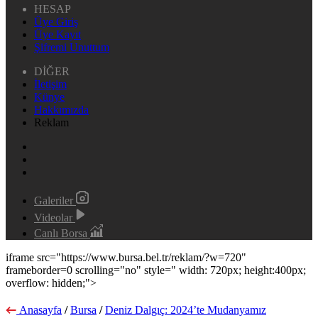
HESAP
Üye Giriş
Üye Kayıt
Şifremi Unuttum
DİĞER
İletişim
Künye
Hakkımızda
Reklam
Galeriler
Videolar
Canlı Borsa
iframe src="https://www.bursa.bel.tr/reklam/?w=720"
frameborder=0 scrolling="no" style=" width: 720px; height:400px;
overflow: hidden;">
Anasayfa
/
Bursa
/
Deniz Dalgıç: 2024’te Mudanyamız