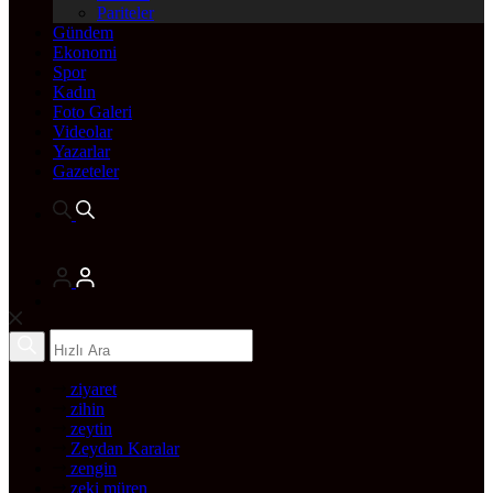
Pariteler
Gündem
Ekonomi
Spor
Kadın
Foto Galeri
Videolar
Yazarlar
Gazeteler
ziyaret
zihin
zeytin
Zeydan Karalar
zengin
zeki müren