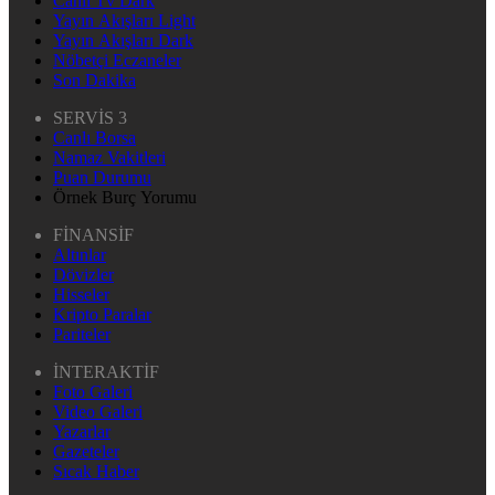
Canlı Tv Dark
Yayın Akışları Light
Yayın Akışları Dark
Nöbetçi Eczaneler
Son Dakika
SERVİS 3
Canlı Borsa
Namaz Vakitleri
Puan Durumu
Örnek Burç Yorumu
FİNANSİF
Altınlar
Dövizler
Hisseler
Kripto Paralar
Pariteler
İNTERAKTİF
Foto Galeri
Video Galeri
Yazarlar
Gazeteler
Sıcak Haber