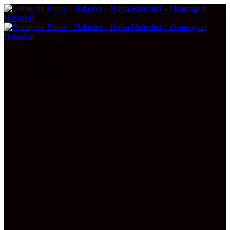
DOLAR
47,7436
0.18%
EURO
55,2510
0.32%
ALTIN
6.660,55
2,59
BITCOIN
3095088
-0.1%
Bursa
27°
HAFİF YAĞMUR