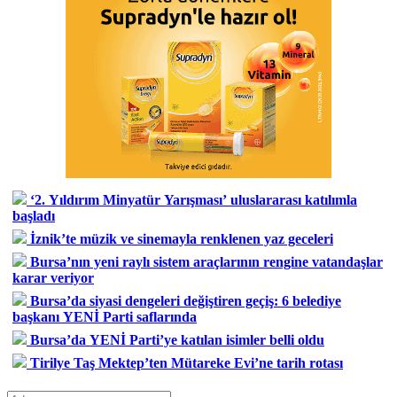
‘2. Yıldırım Minyatür Yarışması’ uluslararası katılımla
başladı
İznik’te müzik ve sinemayla renklenen yaz geceleri
Bursa’nın yeni raylı sistem araçlarının rengine vatandaşlar
karar veriyor
Bursa’da siyasi dengeleri değiştiren geçiş: 6 belediye
başkanı YENİ Parti saflarında
Bursa’da YENİ Parti’ye katılan isimler belli oldu
Tirilye Taş Mektep’ten Mütareke Evi’ne tarih rotası