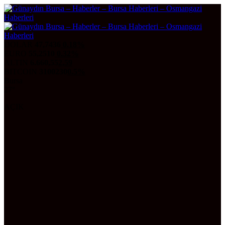
DOLAR
47,7436
0.18%
EURO
55,2510
0.32%
ALTIN
6.660,55
2,59
BITCOIN
3100230
0.5%
Bursa
27°
AÇIK