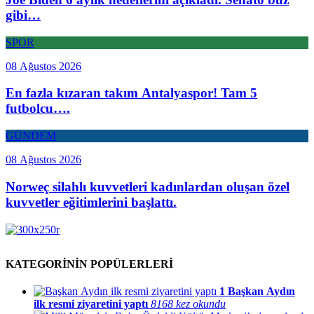
gibi…
SPOR
08 Ağustos 2026
En fazla kızaran takım Antalyaspor! Tam 5
futbolcu….
GÜNDEM
08 Ağustos 2026
Norweç silahlı kuvvetleri kadınlardan oluşan özel
kuvvetler eğitimlerini başlattı.
KATEGORİNİN POPÜLERLERİ
1
Başkan Aydın
ilk resmi ziyaretini yaptı
8168 kez okundu