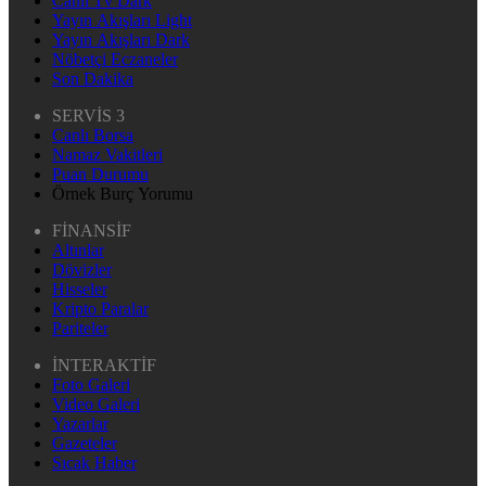
Canlı Tv Dark
Yayın Akışları Light
Yayın Akışları Dark
Nöbetçi Eczaneler
Son Dakika
SERVİS 3
Canlı Borsa
Namaz Vakitleri
Puan Durumu
Örnek Burç Yorumu
FİNANSİF
Altınlar
Dövizler
Hisseler
Kripto Paralar
Pariteler
İNTERAKTİF
Foto Galeri
Video Galeri
Yazarlar
Gazeteler
Sıcak Haber