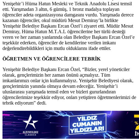
Yenişehir’i Hüma Hatun Mesleki ve Teknik Anadolu Lisesi temsil
etti. Yarışmadan 3 altın, 6 gümüş, 1 bronz madalya toplayan
öğrenciler adeta organizasyona damgasını vurdu. Yarışmada derece
kazanan öğrenciler, okul müdürü Mesut Demiray’la birlikte
Yenişehir Belediye Başkanı Ercan Özel’i ziyaret etti. Müdür Mesut
Demiray, Hüma Hatun M.T.A.L öğrencilerine her türlü desteği
veren ve her zaman yanlarında olan Belediye Başkanı Ercan Özel’e
teşekkür ederken, öğrenciler de kendilerine verilen imkanı
değerlendirebildikleri için mutlu olduklarını ifade ettiler.
ÖĞRETMEN VE ÖĞRENCİLERE TEBRİK
Yenişehir Belediye Başkanı Ercan Özel, “Bizler, yerel yöneticiler
olarak, gençlerimizin her zaman önünü açmalıyız. Tüm
imkanlarımızı onlar için kullanmalıyız. Yenişehir Belediyesi olarak,
gençlerimizin yanında olmaya devam edeceğiz. Yenişehir’i
uluslararası yarışmada temsil eden ve bizleri gururlandıran
öğrencilerimize teşekkür ediyor, onları yetiştiren öğretmenlerimizi de
tebrik ediyorum” dedi.