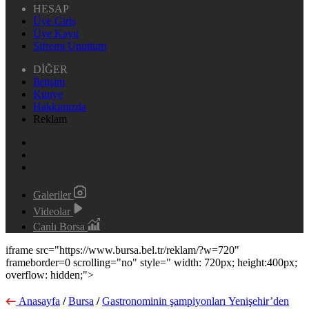
HESAP
Üye Giriş
Üye Kayıt
Şifremi Unuttum
DİĞER
İletişim
Künye
Hakkımızda
Reklam
Galeriler
Videolar
Canlı Borsa
iframe src="https://www.bursa.bel.tr/reklam/?w=720"
frameborder=0 scrolling="no" style=" width: 720px; height:400px;
overflow: hidden;">
Anasayfa
/
Bursa
/
Gastronominin şampiyonları Yenişehir’den