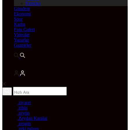
Pariteler
Gündem
Ekonomi
Spor
Kadın
Foto Galeri
Videolar
Yazarlar
Gazeteler
ziyaret
zihin
zeytin
Zeydan Karalar
zengin
zeki müren