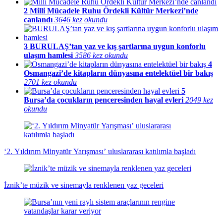
2
Milli Mücadele Ruhu Ördekli Kültür Merkezi’nde
canlandı
3646 kez okundu
3
BURULAŞ’tan yaz ve kış şartlarına uygun konforlu
ulaşım hamlesi
3586 kez okundu
4
Osmangazi’de kitapların dünyasına entelektüel bir bakış
2701 kez okundu
5
Bursa’da çocukların penceresinden hayal evleri
2049 kez
okundu
‘2. Yıldırım Minyatür Yarışması’ uluslararası katılımla başladı
İznik’te müzik ve sinemayla renklenen yaz geceleri