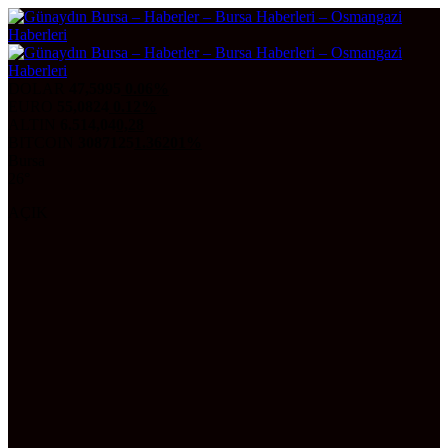
DOLAR
47,5995
0.06%
EURO
55,0824
0.12%
ALTIN
6.514,04
0,28
BITCOIN
3087125
1.36201%
Bursa
26°
AÇIK