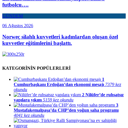
futbolcu….
GÜNDEM
06 Ağustos 2026
Norweç silahlı kuvvetleri kadınlardan oluşan özel
kuvvetler eğitimlerini başlattı.
KATEGORİNİN POPÜLERLERİ
1
Cumhurbaşkanı Erdoğan’dan ekonomi mesajı
7379 kez
okundu
2
Nilüfer’de ruhsatsız
yapılara yıkım
5159 kez okundu
3
Mustafakemalpaşa’da CHP’den yoğun saha programı
4041 kez okundu