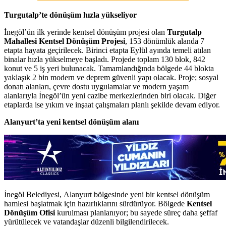
Turgutalp’te dönüşüm hızla yükseliyor
İnegöl’ün ilk yerinde kentsel dönüşüm projesi olan
Turgutalp
Mahallesi Kentsel Dönüşüm Projesi
, 153 dönümlük alanda 7
etapta hayata geçirilecek. Birinci etapta Eylül ayında temeli atılan
binalar hızla yükselmeye başladı. Projede toplam 130 blok, 842
konut ve 5 iş yeri bulunacak. Tamamlandığında bölgede 44 blokta
yaklaşık 2 bin modern ve deprem güvenli yapı olacak. Proje; sosyal
donatı alanları, çevre dostu uygulamalar ve modern yaşam
alanlarıyla İnegöl’ün yeni cazibe merkezlerinden biri olacak. Diğer
etaplarda ise yıkım ve inşaat çalışmaları planlı şekilde devam ediyor.
Alanyurt’ta yeni kentsel dönüşüm alanı
İnegöl Belediyesi, Alanyurt bölgesinde yeni bir kentsel dönüşüm
hamlesi başlatmak için hazırlıklarını sürdürüyor. Bölgede
Kentsel
Dönüşüm Ofisi
kurulması planlanıyor; bu sayede süreç daha şeffaf
yürütülecek ve vatandaşlar düzenli bilgilendirilecek.