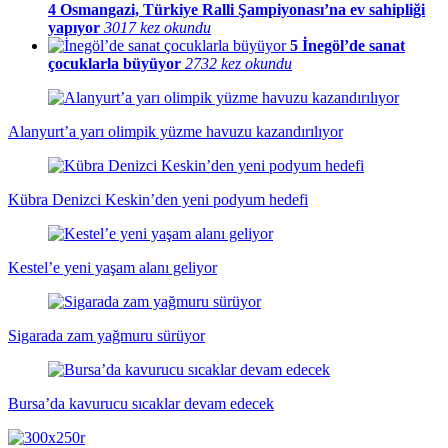
4
Osmangazi, Türkiye Ralli Şampiyonası’na ev sahipliği
yapıyor
3017 kez okundu
5
İnegöl’de sanat
çocuklarla büyüyor
2732 kez okundu
Alanyurt’a yarı olimpik yüzme havuzu kazandırılıyor
Kübra Denizci Keskin’den yeni podyum hedefi
Kestel’e yeni yaşam alanı geliyor
Sigarada zam yağmuru sürüyor
Bursa’da kavurucu sıcaklar devam edecek