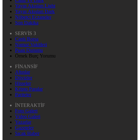
Canlı Tv Dark
Yayın Akışları Light
Yayın Akışları Dark
Nöbetçi Eczaneler
Son Dakika
SERVİS 3
Canlı Borsa
Namaz Vakitleri
Puan Durumu
Örnek Burç Yorumu
FİNANSİF
Altınlar
Dövizler
Hisseler
Kripto Paralar
Pariteler
İNTERAKTİF
Foto Galeri
Video Galeri
Yazarlar
Gazeteler
Sıcak Haber