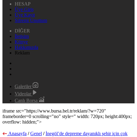
HESAP
Üye Giriş
Üye Kayıt
Şifremi Unuttum
DİĞER
İletişim
Künye
Hakkımızda
Reklam
Galeriler
Videolar
Canlı Borsa
iframe src="https://www.bursa.bel.tr/reklam/?w=720"
frameborder=0 scrolling="no" style=" width: 720px; height:400px;
overflow: hidden;">
Anasayfa
/
Genel
/
İnegöl’de depreme dayanıklı şehir için çok