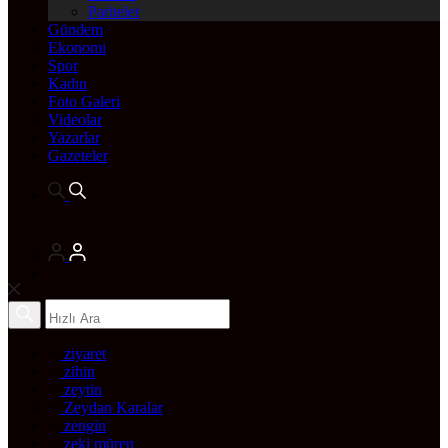
Pariteler
Gündem
Ekonomi
Spor
Kadın
Foto Galeri
Videolar
Yazarlar
Gazeteler
ziyaret
zihin
zeytin
Zeydan Karalar
zengin
zeki müren