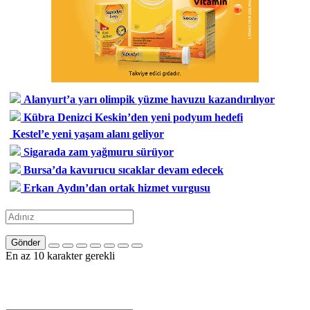
Alanyurt’a yarı olimpik yüzme havuzu kazandırılıyor
Kübra Denizci Keskin’den yeni podyum hedefi
Kestel’e yeni yaşam alanı geliyor
Sigarada zam yağmuru sürüyor
Bursa’da kavurucu sıcaklar devam edecek
Erkan Aydın’dan ortak hizmet vurgusu
Gönder
En az 10 karakter gerekli