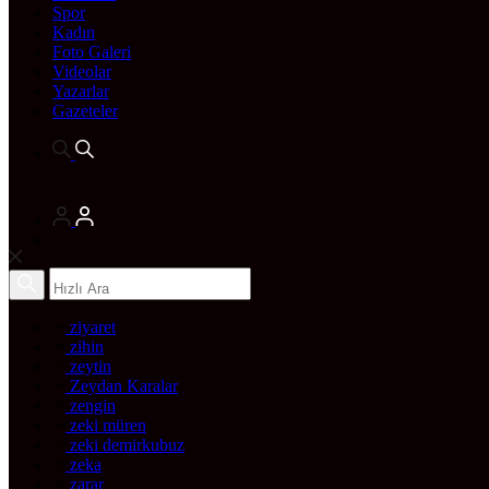
Spor
Kadın
Foto Galeri
Videolar
Yazarlar
Gazeteler
ziyaret
zihin
zeytin
Zeydan Karalar
zengin
zeki müren
zeki demirkubuz
zeka
zarar