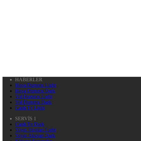
HABERLER
Hava Durumu Light
Hava Durumu Dark
Yol Durumu Light
Yol Durumu Dark
Canlı Tv Light
SERVİS 1
Canlı Tv Dark
Yayın Akışları Light
Yayın Akışları Dark