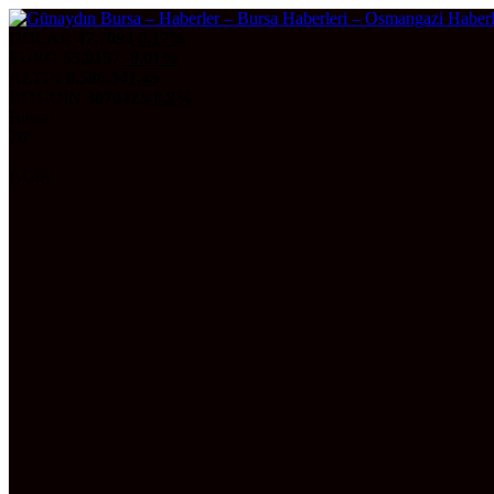
DOLAR
47,7093
0.17%
EURO
55,0157
-0.01%
ALTIN
6.586,94
1,45
BITCOIN
3070423
-0.8%
Bursa
26°
AÇIK