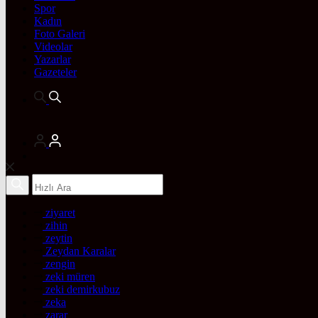
Spor
Kadın
Foto Galeri
Videolar
Yazarlar
Gazeteler
ziyaret
zihin
zeytin
Zeydan Karalar
zengin
zeki müren
zeki demirkubuz
zeka
zarar