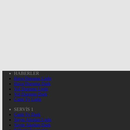
HABERLER
Hava Durumu Light
Hava Durumu Dark
Yol Durumu Light
Yol Durumu Dark
Canlı Tv Light
SERVİS 1
Canlı Tv Dark
Yayın Akışları Light
Yayın Akışları Dark