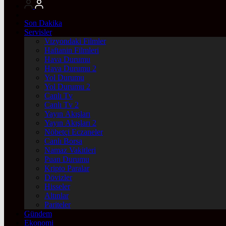
Son Dakika
Servisler
Vizyondaki Filmler
Haftanin Filmleri
Hava Durumu
Hava Durumu 2
Yol Durumu
Yol Durumu 2
Canlı Tv
Canlı Tv 2
Yayın Akışları
Yayın Akışları 2
Nöbetçi Eczaneler
Canlı Borsa
Namaz Vakitleri
Puan Durumu
Kripto Paralar
Dövizler
Hisseler
Altınlar
Pariteler
Gündem
Ekonomi