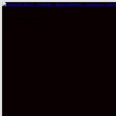
DOLAR
47,7436
0.18%
EURO
55,2510
0.32%
ALTIN
6.660,55
2,59
BITCOIN
3096825
0.3%
Bursa
30°
AÇIK