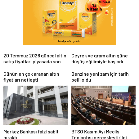
20 Temmuz 2026 güncel altın
Çeyrek ve gram altın güne
satış fiyatları piyasada son
düşüş eğilimiyle başladı
durum
Günün en çok aranan altın
Benzine yeni zam için tarih
fiyatları netleşti
belli oldu
Merkez Bankası faizi sabit
BTSO Kasım Ayı Meclis
bıraktı
Toplantısı gerçekleştirildi