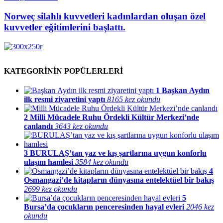
Norweç silahlı kuvvetleri kadınlardan oluşan özel
kuvvetler eğitimlerini başlattı.
KATEGORİNİN POPÜLERLERİ
1
Başkan Aydın
ilk resmi ziyaretini yaptı
8165 kez okundu
2
Milli Mücadele Ruhu Ördekli Kültür Merkezi’nde
canlandı
3643 kez okundu
3
BURULAŞ’tan yaz ve kış şartlarına uygun konforlu
ulaşım hamlesi
3584 kez okundu
4
Osmangazi’de kitapların dünyasına entelektüel bir bakış
2699 kez okundu
5
Bursa’da çocukların penceresinden hayal evleri
2046 kez
okundu