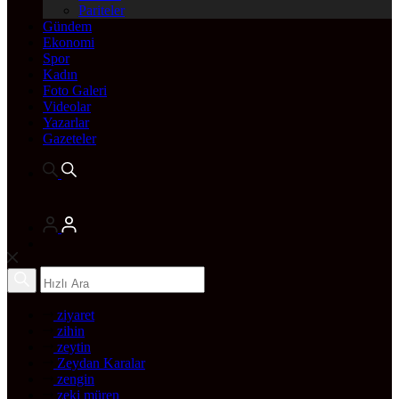
Pariteler
Gündem
Ekonomi
Spor
Kadın
Foto Galeri
Videolar
Yazarlar
Gazeteler
ziyaret
zihin
zeytin
Zeydan Karalar
zengin
zeki müren