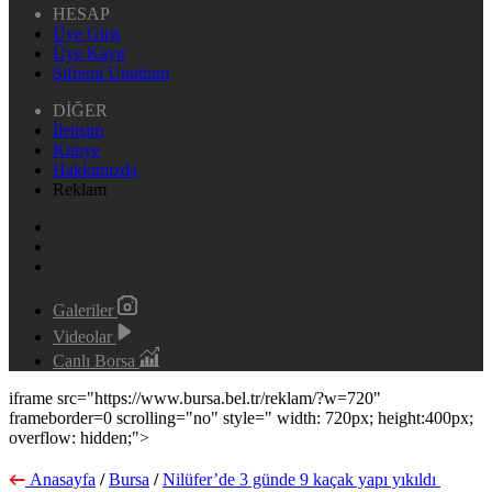
HESAP
Üye Giriş
Üye Kayıt
Şifremi Unuttum
DİĞER
İletişim
Künye
Hakkımızda
Reklam
Galeriler
Videolar
Canlı Borsa
iframe src="https://www.bursa.bel.tr/reklam/?w=720"
frameborder=0 scrolling="no" style=" width: 720px; height:400px;
overflow: hidden;">
Anasayfa
/
Bursa
/
Nilüfer’de 3 günde 9 kaçak yapı yıkıldı