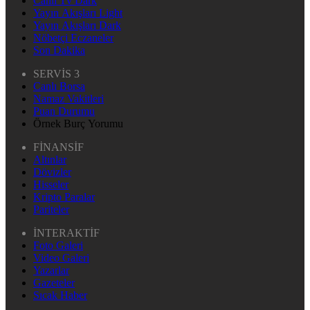
Canlı Tv Dark
Yayın Akışları Light
Yayın Akışları Dark
Nöbetçi Eczaneler
Son Dakika
SERVİS 3
Canlı Borsa
Namaz Vakitleri
Puan Durumu
Örnek Burç Yorumu
FİNANSİF
Altınlar
Dövizler
Hisseler
Kripto Paralar
Pariteler
İNTERAKTİF
Foto Galeri
Video Galeri
Yazarlar
Gazeteler
Sıcak Haber