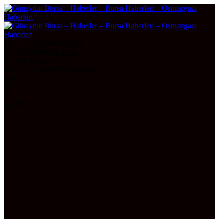
DOLAR
47,5995
0.06%
EURO
55,0824
0.12%
ALTIN
6.514,04
0,28
BITCOIN
3087125
1.36201%
Bursa
26°
AÇIK