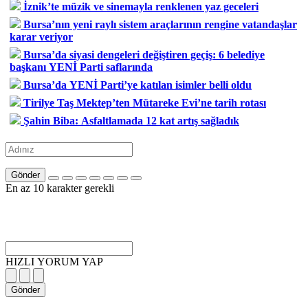
İznik’te müzik ve sinemayla renklenen yaz geceleri
Bursa’nın yeni raylı sistem araçlarının rengine vatandaşlar
karar veriyor
Bursa’da siyasi dengeleri değiştiren geçiş: 6 belediye
başkanı YENİ Parti saflarında
Bursa’da YENİ Parti’ye katılan isimler belli oldu
Tirilye Taş Mektep’ten Mütareke Evi’ne tarih rotası
Şahin Biba: Asfaltlamada 12 kat artış sağladık
Gönder
En az 10 karakter gerekli
HIZLI YORUM YAP
Gönder