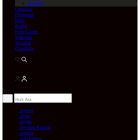
Pariteler
Gündem
Ekonomi
Spor
Kadın
Foto Galeri
Videolar
Yazarlar
Gazeteler
ziyaret
zihin
zeytin
Zeydan Karalar
zengin
zeki müren