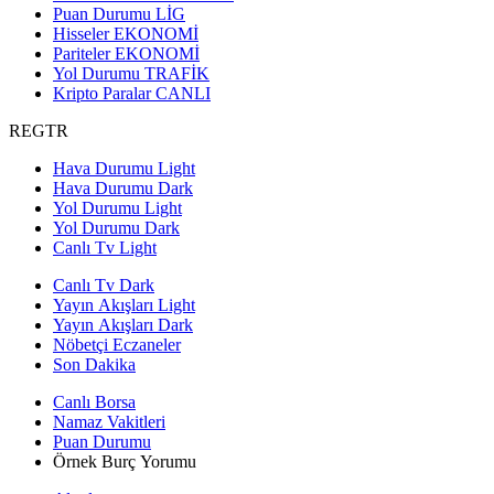
Puan Durumu
LİG
Hisseler
EKONOMİ
Pariteler
EKONOMİ
Yol Durumu
TRAFİK
Kripto Paralar
CANLI
REGTR
Hava Durumu Light
Hava Durumu Dark
Yol Durumu Light
Yol Durumu Dark
Canlı Tv Light
Canlı Tv Dark
Yayın Akışları Light
Yayın Akışları Dark
Nöbetçi Eczaneler
Son Dakika
Canlı Borsa
Namaz Vakitleri
Puan Durumu
Örnek Burç Yorumu