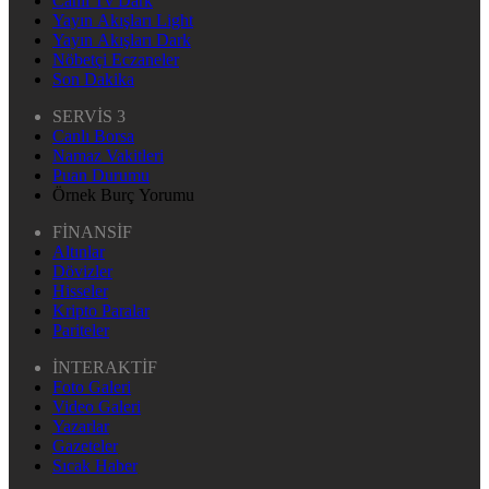
Canlı Tv Dark
Yayın Akışları Light
Yayın Akışları Dark
Nöbetçi Eczaneler
Son Dakika
SERVİS 3
Canlı Borsa
Namaz Vakitleri
Puan Durumu
Örnek Burç Yorumu
FİNANSİF
Altınlar
Dövizler
Hisseler
Kripto Paralar
Pariteler
İNTERAKTİF
Foto Galeri
Video Galeri
Yazarlar
Gazeteler
Sıcak Haber