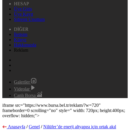
HESAP
Üye Giriş
Üye Kayıt
Şifremi Unuttum
DİĞER
İletişim
Künye
Hakkımızda
Reklam
Galeriler
Videolar
Canlı Borsa
iframe src="https://www.bursa.bel.tr/reklam/?w=720"
frameborder=0 scrolling="no" style=" width: 720px; height:400px;
overflow: hidden;">
Anasayfa
/
Genel
/
Nilüfer’de enerji altyapısı için ortak akıl