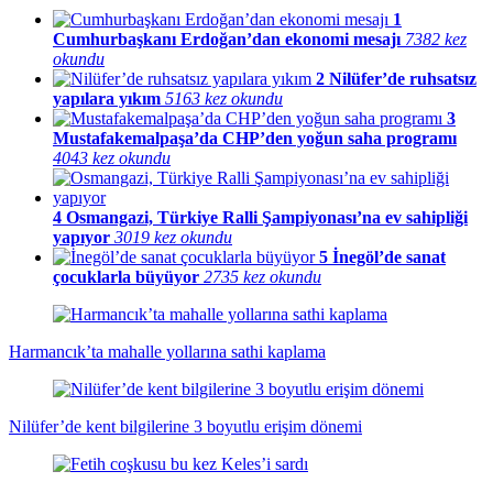
1
Cumhurbaşkanı Erdoğan’dan ekonomi mesajı
7382 kez
okundu
2
Nilüfer’de ruhsatsız
yapılara yıkım
5163 kez okundu
3
Mustafakemalpaşa’da CHP’den yoğun saha programı
4043 kez okundu
4
Osmangazi, Türkiye Ralli Şampiyonası’na ev sahipliği
yapıyor
3019 kez okundu
5
İnegöl’de sanat
çocuklarla büyüyor
2735 kez okundu
Harmancık’ta mahalle yollarına sathi kaplama
Nilüfer’de kent bilgilerine 3 boyutlu erişim dönemi