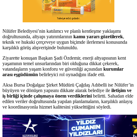
Nilüfer Belediyesi’nin katılımcı ve planlı kentleşme yaklaşımı
doğrultusunda, altyapı yatırımlarının
kamu yararı gözetilerek
,
teknik ve hukuki çerçeveye uygun biçimde ilerlemesi konusunda
karşılıklı görüş alışverişinde bulunuldu.
Ziyarette konuşan Başkan Şadi Özdemir, enerji altyapısının kent
yaşamının temel unsurlarından biri olduğuna dikkat çekerek,
vatandaşların yaşam konforu ve güvenliği açısından
kurumlar
arası eşgüdümün
belirleyici rol oynadığını ifade etti.
Aksa Bursa Doğalgaz Şirket Müdürü Çağdaş Adıbelli ise Nilüfer’in
büyüyen ve dönüşen yapısını dikkate alarak belediye ile
iletişim ve
iş birliği içinde çalışmaya önem verdiklerini
belirtti. Sahadan elde
edilen veriler doğrultusunda yapılan planlamaların, karşılıklı anlayış
ve koordinasyonla hizmet kalitesini yükselttiğini söyledi.