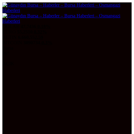
DOLAR
47,7436
0.18%
EURO
55,2510
0.32%
ALTIN
6.660,55
2,59
BITCOIN
3090734
-0.3%
Bursa
26°
AÇIK