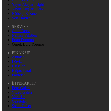
Canlı Tv Dark
Yayın Akışları Light
Yayın Akışları Dark
Nöbetçi Eczaneler
Son Dakika
SERVİS 3
Canlı Borsa
Namaz Vakitleri
Puan Durumu
Örnek Burç Yorumu
FİNANSİF
Altınlar
Dövizler
Hisseler
Kripto Paralar
Pariteler
İNTERAKTİF
Foto Galeri
Video Galeri
Yazarlar
Gazeteler
Sıcak Haber