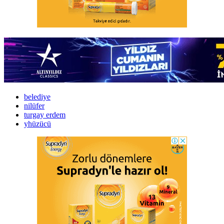
belediye
nilüfer
turgay erdem
yhüzücü