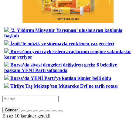
‘2. Yıldırım Minyatür Yarışması’ uluslararası katılımla
başladı
İznik’te müzik ve sinemayla renklenen yaz geceleri
Bursa’nın yeni raylı sistem araçlarının rengine vatandaşlar
karar veriyor
Bursa’da siyasi dengeleri değiştiren geçiş: 6 belediye
başkanı YENİ Parti saflarında
Bursa’da YENİ Parti’ye katılan isimler belli oldu
Tirilye Taş Mektep’ten Mütareke Evi’ne tarih rotası
Gönder
En az 10 karakter gerekli