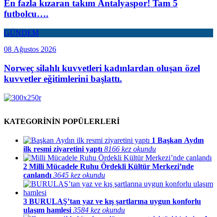
En fazla kızaran takım Antalyaspor! Tam 5
futbolcu….
GÜNDEM
08 Ağustos 2026
Norweç silahlı kuvvetleri kadınlardan oluşan özel
kuvvetler eğitimlerini başlattı.
KATEGORİNİN POPÜLERLERİ
1
Başkan Aydın
ilk resmi ziyaretini yaptı
8166 kez okundu
2
Milli Mücadele Ruhu Ördekli Kültür Merkezi’nde
canlandı
3645 kez okundu
3
BURULAŞ’tan yaz ve kış şartlarına uygun konforlu
ulaşım hamlesi
3584 kez okundu