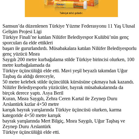
Samsun’da düzenlenen Türkiye Yüzme Federasyonu 11 Yaş Ulusal
Gelişim Projesi Ligi
Türkiye Finali’ne katılan Nilüfer Belediyespor Kulübü’nün genç
sporcuları da elde ettikleri
başarı ile gururlandırdı. Müsabakalara katılan Nilüfer Belediyesporlu
genç yüzücü Mısra
Saygılı 200 metre kurbağalama stilde Türkiye birincisi olurken, 100
metre kurbağalamada da
Türkiye üçüncülüğü elde etti. Mavi yeşil beyazlı takımdan Uğur
Taşbaş da aldığı dereceyle,
50 metre kelebek stilde üçüncülük kürsüsüne çıkmaya hak kazandı.
Nilüfer Belediyesporlu yüzücüler, bayrak müsabakalarında da
birçok derece yaptı. Asya Beril
Kuran, Mısra Saygılı, Zehra Ceren Kartal ile Zeynep Duru
Arslantürk kızlar 4×50 metre
karışık bayrak yarışlarında Türkiye üçüncüsü olurken, karma
kategoride 4×50 metre karışık
bayrak yarışlarında Mert Bilgiç, Mısra Saygılı, Uğur Taşbaş ve
Zeynep Duru Arslantürk
Türkiye üçüncülüğü elde etti.