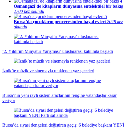
4
Osmangazi’de kitapların dünyasına entelektüel bir bakış
2700 kez okundu
5
Bursa’da çocukların penceresinden hayal evleri
2048 kez
okundu
‘2. Yıldırım Minyatür Yarışması’ uluslararası katılımla başladı
İznik’te müzik ve sinemayla renklenen yaz geceleri
Bursa’nın yeni raylı sistem araçlarının rengine vatandaşlar karar
veriyor
Bursa’da siyasi dengeleri değiştiren geçiş: 6 belediye başkanı YENİ