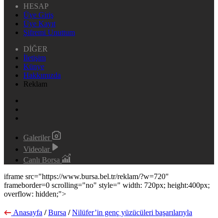
HESAP
Üye Giriş
Üye Kayıt
Şifremi Unuttum
DİĞER
İletişim
Künye
Hakkımızda
Reklam
Galeriler
Videolar
Canlı Borsa
iframe src="https://www.bursa.bel.tr/reklam/?w=720"
frameborder=0 scrolling="no" style=" width: 720px; height:400px;
overflow: hidden;">
Anasayfa
/
Bursa
/
Nilüfer’in genç yüzücüleri başarılarıyla