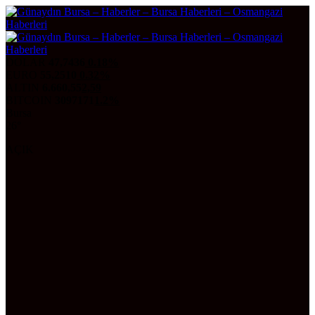
DOLAR
47,7436
0.18%
EURO
55,2510
0.32%
ALTIN
6.660,55
2,59
BITCOIN
3097171
1.2%
Bursa
26°
AÇIK