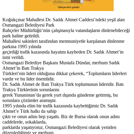
Koğukçınar Mahallesi Dr. Sadık Ahmet Caddesi’ndeki yeşil alan
Osmangazi Belediyesi Park
Bahçeler Müdürlüğü’nün çalışmasıyla vatandaşların dinlenebileceği
park haline getirildi.
Mahallesi sakinleri tarafından memnuniyetle karşılanan dinlenme
parkına 1995 yılında
geçirdiği trafik kazasında hayatını kaybeden Dr. Sadık Ahmet’in
ismi verildi.
Osmangazi Belediye Başkanı Mustafa Dündar, merhum Sadık
Ahmet’in Batı Trakya
Türkleri’nin lideri olduğuna dikkat çekerek, “Toplumların liderleri
vardır ve bu lider önemlidir.
Dr. Sadık Ahmet de Batı Trakya Türk toplumunun lideridir. Batı
Trakya Türklerinin sorunlarını
gerek Yunanistan’da gerek yurt dışında gündeme getirmiş, bu
sorunlara çözümler aramıştır.
1995 yılında elim bir trafik kazasında kaybettiğimiz Dr. Sadık
Ahmet’e Türk halkı da sahip
çıktı ve onun adını hep yaşattı. Biz de Bursa olarak onun adını
caddelerde, sokaklarda,
parklarda yaşatıyoruz. Osmangazi Belediyesi olarak yeniden
düzenlediğimiz ve merhum