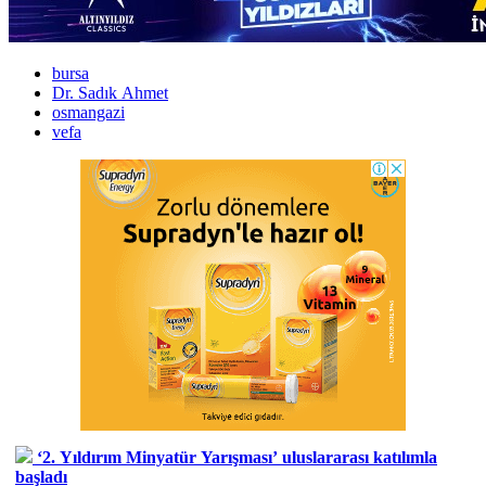
bursa
Dr. Sadık Ahmet
osmangazi
vefa
‘2. Yıldırım Minyatür Yarışması’ uluslararası katılımla
başladı