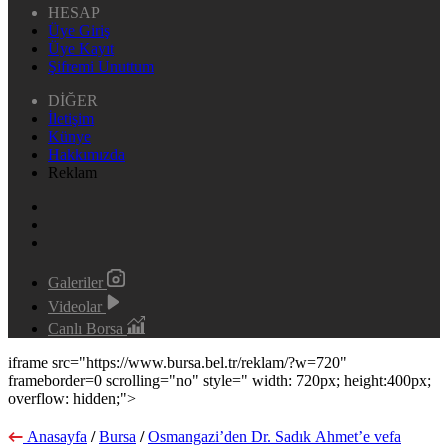
HESAP
Üye Giriş
Üye Kayıt
Şifremi Unuttum
DİĞER
İletişim
Künye
Hakkımızda
Reklam
Galeriler
Videolar
Canlı Borsa
iframe src="https://www.bursa.bel.tr/reklam/?w=720"
frameborder=0 scrolling="no" style=" width: 720px; height:400px;
overflow: hidden;">
Anasayfa
/
Bursa
/
Osmangazi’den Dr. Sadık Ahmet’e vefa