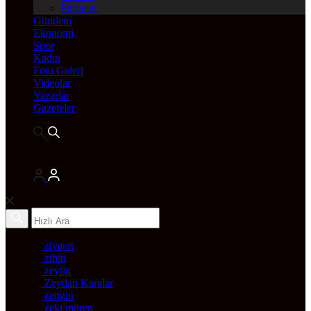
Pariteler
Gündem
Ekonomi
Spor
Kadın
Foto Galeri
Videolar
Yazarlar
Gazeteler
ziyaret
zihin
zeytin
Zeydan Karalar
zengin
zeki müren