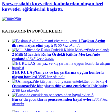
Norweç silahlı kuvvetleri kadınlardan oluşan özel
kuvvetler eğitimlerini başlattı.
KATEGORİNİN POPÜLERLERİ
1
Başkan Aydın
ilk resmi ziyaretini yaptı
8166 kez okundu
2
Milli Mücadele Ruhu Ördekli Kültür Merkezi’nde
canlandı
3645 kez okundu
3
BURULAŞ’tan yaz ve kış şartlarına uygun konforlu
ulaşım hamlesi
3585 kez okundu
4
Osmangazi’de kitapların dünyasına entelektüel bir bakış
2700 kez okundu
5
Bursa’da çocukların penceresinden hayal evleri
2048 kez
okundu