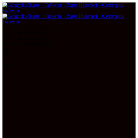
DOLAR
47,7436
0.18%
EURO
55,2510
0.32%
ALTIN
6.660,55
2,59
BITCOIN
3099687
-0.3%
Bursa
30°
AÇIK