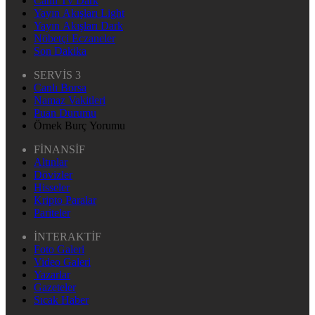
Canlı Tv Dark
Yayın Akışları Light
Yayın Akışları Dark
Nöbetçi Eczaneler
Son Dakika
SERVİS 3
Canlı Borsa
Namaz Vakitleri
Puan Durumu
Örnek Burç Yorumu
FİNANSİF
Altınlar
Dövizler
Hisseler
Kripto Paralar
Pariteler
İNTERAKTİF
Foto Galeri
Video Galeri
Yazarlar
Gazeteler
Sıcak Haber