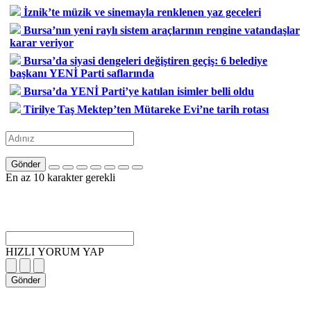
İznik’te müzik ve sinemayla renklenen yaz geceleri
Bursa’nın yeni raylı sistem araçlarının rengine vatandaşlar
karar veriyor
Bursa’da siyasi dengeleri değiştiren geçiş: 6 belediye
başkanı YENİ Parti saflarında
Bursa’da YENİ Parti’ye katılan isimler belli oldu
Tirilye Taş Mektep’ten Mütareke Evi’ne tarih rotası
Gönder
En az 10 karakter gerekli
HIZLI YORUM YAP
Gönder