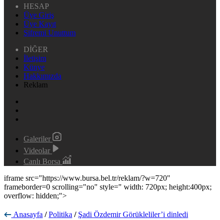
HESAP
Üye Giriş
Üye Kayıt
Şifremi Unuttum
DİĞER
İletişim
Künye
Hakkımızda
Reklam
Galeriler
Videolar
Canlı Borsa
iframe src="https://www.bursa.bel.tr/reklam/?w=720"
frameborder=0 scrolling="no" style=" width: 720px; height:400px;
overflow: hidden;">
Anasayfa
/
Politika
/
Şadi Özdemir Görükleliler’i dinledi