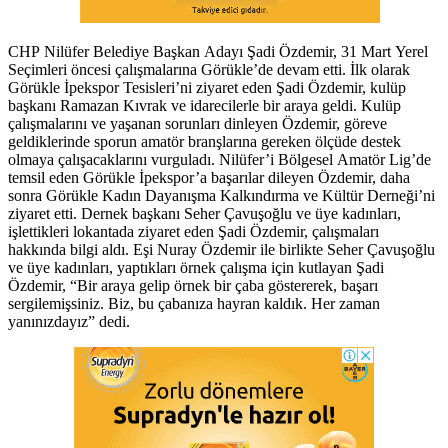
CHP Nilüfer Belediye Başkan Adayı Şadi Özdemir, 31 Mart Yerel
Seçimleri öncesi çalışmalarına Görükle’de devam etti. İlk olarak
Görükle İpekspor Tesisleri’ni ziyaret eden Şadi Özdemir, kulüp
başkanı Ramazan Kıvrak ve idarecilerle bir araya geldi. Kulüp
çalışmalarını ve yaşanan sorunları dinleyen Özdemir, göreve
geldiklerinde sporun amatör branşlarına gereken ölçüde destek
olmaya çalışacaklarını vurguladı. Nilüfer’i Bölgesel Amatör Lig’de
temsil eden Görükle İpekspor’a başarılar dileyen Özdemir, daha
sonra Görükle Kadın Dayanışma Kalkındırma ve Kültür Derneği’ni
ziyaret etti. Dernek başkanı Seher Çavuşoğlu ve üye kadınları,
işlettikleri lokantada ziyaret eden Şadi Özdemir, çalışmaları
hakkında bilgi aldı. Eşi Nuray Özdemir ile birlikte Seher Çavuşoğlu
ve üye kadınları, yaptıkları örnek çalışma için kutlayan Şadi
Özdemir, “Bir araya gelip örnek bir çaba göstererek, başarı
sergilemişsiniz. Biz, bu çabanıza hayran kaldık. Her zaman
yanınızdayız” dedi.