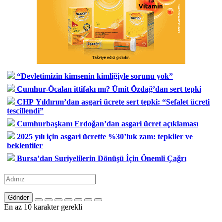
“Devletimizin kimsenin kimliğiyle sorunu yok”
Cumhur-Öcalan ittifakı mı? Ümit Özdağ’dan sert tepki
CHP Yıldırım’dan asgari ücrete sert tepki: “Sefalet ücreti
tescillendi”
Cumhurbaşkanı Erdoğan’dan asgari ücret açıklaması
2025 yılı için asgari ücrette %30’luk zam: tepkiler ve
beklentiler
Bursa’dan Suriyelilerin Dönüşü İçin Önemli Çağrı
Gönder
En az 10 karakter gerekli