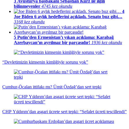
3
Avusturya başbakanı Sebastian Kurz ile ilgili
bilinmeyenler
4745 kez okundu
4
Joe Biden 6 aylık hedeflerini açıkladı. Senato buz gibi…
3168 kez okundu
5
Putin’den Ermenistan’ı yıkan açıklama: Karabağ
Azerbaycan’ın ayrılmaz bir parçasıdır!
1936 kez okundu
“Devletimizin kimsenin kimliğiyle sorunu yok”
Cumhur-Öcalan ittifakı mı? Ümit Özdağ’dan sert tepki
CHP Yıldırım’dan asgari ücrete sert tepki: “Sefalet ücreti tescillendi”