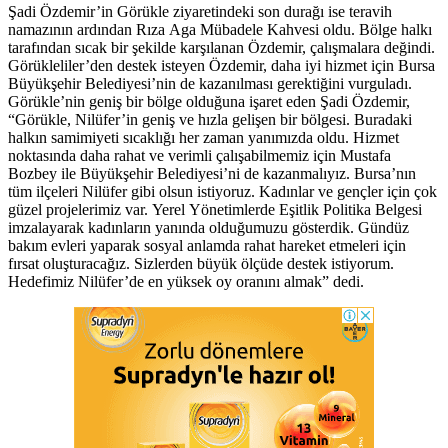
Şadi Özdemir’in Görükle ziyaretindeki son durağı ise teravih
namazının ardından Rıza Aga Mübadele Kahvesi oldu. Bölge halkı
tarafından sıcak bir şekilde karşılanan Özdemir, çalışmalara değindi.
Görükleliler’den destek isteyen Özdemir, daha iyi hizmet için Bursa
Büyükşehir Belediyesi’nin de kazanılması gerektiğini vurguladı.
Görükle’nin geniş bir bölge olduğuna işaret eden Şadi Özdemir,
“Görükle, Nilüfer’in geniş ve hızla gelişen bir bölgesi. Buradaki
halkın samimiyeti sıcaklığı her zaman yanımızda oldu. Hizmet
noktasında daha rahat ve verimli çalışabilmemiz için Mustafa
Bozbey ile Büyükşehir Belediyesi’ni de kazanmalıyız. Bursa’nın
tüm ilçeleri Nilüfer gibi olsun istiyoruz. Kadınlar ve gençler için çok
güzel projelerimiz var. Yerel Yönetimlerde Eşitlik Politika Belgesi
imzalayarak kadınların yanında olduğumuzu gösterdik. Gündüz
bakım evleri yaparak sosyal anlamda rahat hareket etmeleri için
fırsat oluşturacağız. Sizlerden büyük ölçüde destek istiyorum.
Hedefimiz Nilüfer’de en yüksek oy oranını almak” dedi.