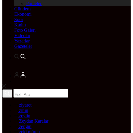
Pariteler
Gündem
Ekonomi
Spor
Kadın
Foto Galeri
Videolar
Yazarlar
Gazeteler
ziyaret
zihin
zeytin
Zeydan Karalar
zengin
zeki müren