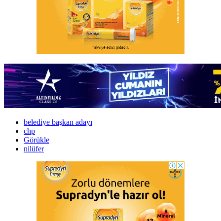
belediye başkan adayı
chp
Görükle
nilüfer