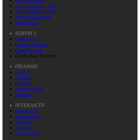
Canlı Tv Dark
Yayın Akışları Light
Yayın Akışları Dark
Nöbetçi Eczaneler
Son Dakika
SERVİS 3
Canlı Borsa
Namaz Vakitleri
Puan Durumu
Örnek Burç Yorumu
FİNANSİF
Altınlar
Dövizler
Hisseler
Kripto Paralar
Pariteler
İNTERAKTİF
Foto Galeri
Video Galeri
Yazarlar
Gazeteler
Sıcak Haber