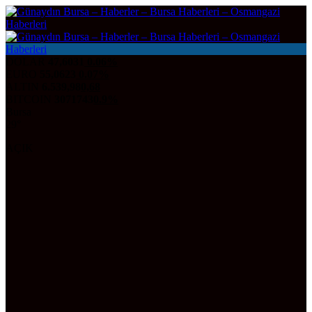
DOLAR
47,6031
0.06%
EURO
55,0623
0.07%
ALTIN
6.539,98
0,68
BITCOIN
3071743
0.9%
Bursa
29°
AÇIK