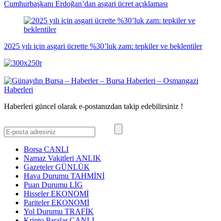
Cumhurbaşkanı Erdoğan’dan asgari ücret açıklaması
2025 yılı için asgari ücrette %30’luk zam: tepkiler ve beklentiler
Haberleri güncel olarak e-postanızdan takip edebilirsiniz !
Borsa
CANLI
Namaz Vakitleri
ANLIK
Gazeteler
GÜNLÜK
Hava Durumu
TAHMİNİ
Puan Durumu
LİG
Hisseler
EKONOMİ
Pariteler
EKONOMİ
Yol Durumu
TRAFİK
Kripto Paralar
CANLI