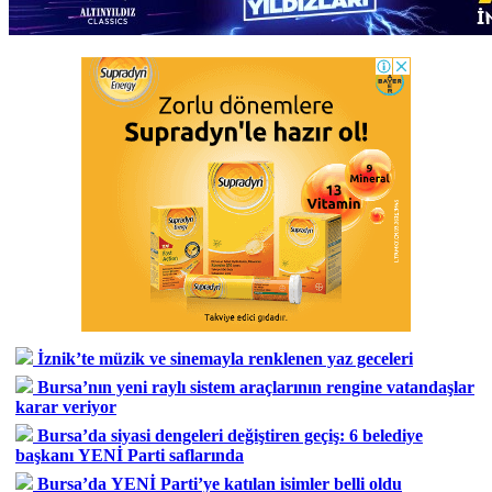
İznik’te müzik ve sinemayla renklenen yaz geceleri
Bursa’nın yeni raylı sistem araçlarının rengine vatandaşlar
karar veriyor
Bursa’da siyasi dengeleri değiştiren geçiş: 6 belediye
başkanı YENİ Parti saflarında
Bursa’da YENİ Parti’ye katılan isimler belli oldu