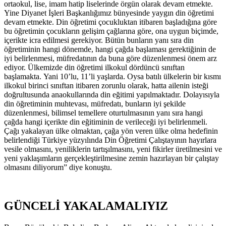
ortaokul, lise, imam hatip liselerinde örgün olarak devam etmekte.
Yine Diyanet İşleri Başkanlığımız bünyesinde yaygın din öğretimi
devam etmekte. Din öğretimi çocukluktan itibaren başladığına göre
bu öğretimin çocukların gelişim çağlarına göre, ona uygun biçimde,
içerikte icra edilmesi gerekiyor. Bütün bunların yanı sıra din
öğretiminin hangi dönemde, hangi çağda başlaması gerektiğinin de
iyi belirlenmesi, müfredatının da buna göre düzenlenmesi önem arz
ediyor. Ülkemizde din öğretimi ilkokul dördüncü sınıftan
başlamakta. Yani 10’lu, 11’li yaşlarda. Oysa batılı ülkelerin bir kısmı
ilkokul birinci sınıftan itibaren zorunlu olarak, hatta ailenin isteği
doğrultusunda anaokullarında din eğitimi yapılmaktadır. Dolayısıyla
din öğretiminin muhtevası, müfredatı, bunların iyi şekilde
düzenlenmesi, bilimsel temellere oturtulmasının yanı sıra hangi
çağda hangi içerikte din eğitiminin de verileceği iyi belirlenmeli.
Çağı yakalayan ülke olmaktan, çağa yön veren ülke olma hedefinin
belirlendiği Türkiye yüzyılında Din Öğretimi Çalıştayının hayırlara
vesile olmasını, yeniliklerin tartışılmasını, yeni fikirler üretilmesini ve
yeni yaklaşımların gerçekleştirilmesine zemin hazırlayan bir çalıştay
olmasını diliyorum” diye konuştu.
GÜNCELİ YAKALAMALIYIZ