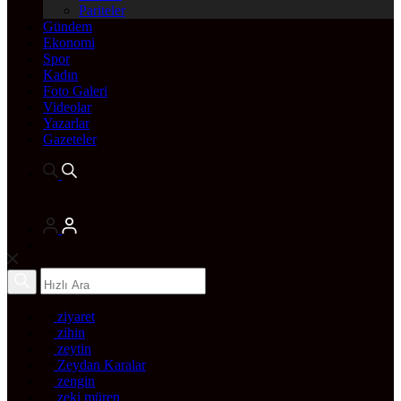
Pariteler
Gündem
Ekonomi
Spor
Kadın
Foto Galeri
Videolar
Yazarlar
Gazeteler
ziyaret
zihin
zeytin
Zeydan Karalar
zengin
zeki müren