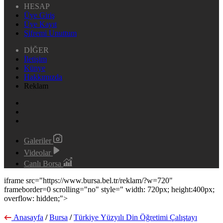
HESAP
Üye Giriş
Üye Kayıt
Şifremi Unuttum
DİĞER
İletişim
Künye
Hakkımızda
Reklam
Galeriler
Videolar
Canlı Borsa
iframe src="https://www.bursa.bel.tr/reklam/?w=720"
frameborder=0 scrolling="no" style=" width: 720px; height:400px;
overflow: hidden;">
Anasayfa
/
Bursa
/
Türkiye Yüzyılı Din Öğretimi Çalıştayı