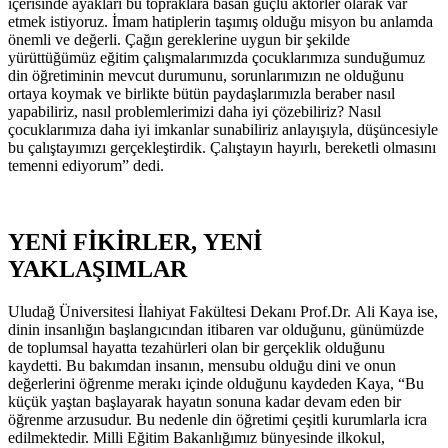
içerisinde ayakları bu topraklara basan güçlü aktörler olarak var
etmek istiyoruz. İmam hatiplerin taşımış olduğu misyon bu anlamda
önemli ve değerli. Çağın gereklerine uygun bir şekilde
yürüttüğümüz eğitim çalışmalarımızda çocuklarımıza sunduğumuz
din öğretiminin mevcut durumunu, sorunlarımızın ne olduğunu
ortaya koymak ve birlikte bütün paydaşlarımızla beraber nasıl
yapabiliriz, nasıl problemlerimizi daha iyi çözebiliriz? Nasıl
çocuklarımıza daha iyi imkanlar sunabiliriz anlayışıyla, düşüncesiyle
bu çalıştayımızı gerçekleştirdik. Çalıştayın hayırlı, bereketli olmasını
temenni ediyorum” dedi.
YENİ FİKİRLER, YENİ
YAKLAŞIMLAR
Uludağ Üniversitesi İlahiyat Fakültesi Dekanı Prof.Dr. Ali Kaya ise,
dinin insanlığın başlangıcından itibaren var olduğunu, günümüzde
de toplumsal hayatta tezahürleri olan bir gerçeklik olduğunu
kaydetti. Bu bakımdan insanın, mensubu olduğu dini ve onun
değerlerini öğrenme merakı içinde olduğunu kaydeden Kaya, “Bu
küçük yaştan başlayarak hayatın sonuna kadar devam eden bir
öğrenme arzusudur. Bu nedenle din öğretimi çeşitli kurumlarla icra
edilmektedir. Milli Eğitim Bakanlığımız bünyesinde ilkokul,