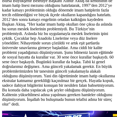
Bursa Büyükşehir Belediye Başkanı Alinur Aktaş da kendisinin de
imam hatip lisesi mezunu olduğunu hatırlatarak, 1997’den 2012’ye
kadar katsayı probleminin olduğu dönemde imam hatiplerin fazla
tercih edilmediğini ve birçok ilçede okulların kapandığını hatırlattı.
2012’den sonra katsayı engelinin ortadan kalktığını kaydeden
Başkan Aktaş, “Her kadar imam hatip okulları öne çıksa da aslında
bu sorun meslek liselerinin problemiydi. Bu Türkiye’nin
problemiydi. Aslında biz bu uygulamayla meslek liselerinin ipini
çektik. Çocuklar hep Anadolu Liselerine veya düz liselere
yöneldiler. Nihayetinde sorun çözüldü ve artık eşit şartlarda
üniversite sınavlarına girmeye başladılar. Ama ciddi bir kalite
problemi yaşadığımızı düşünüyorum. Şunu bilmeniz lazım eğitimde
de sosyal hayatta da kurallar var. 30 sene önce kurallar başkaydı. 60
sene önce başkaydı. Bugünkü kurallar da başka. Tabii ki genel
doğrularımız değişmez. Ama günceli yakalamak gerekir. En büyük
problemlerimizden bir tanesinin günceli yakalamayla alakalı
olduğunu düşünüyorum. Yani din öğretiminde imam hatip okullarına
ekstralar katmamız gerekliliği kaçınılmaz bir gerçek. Hayatla kopuk,
sadece ilahiyat bilgilerini konuşan bir nesilden falan bahsetmiyorum.
Bu konuda daha yapılacak çok şeyler olduğunu düşünüyorum.
Kalitenin yükseltilmesi adına yapılması gereken hamleler olduğunu
düşünüyorum. İnşallah bu buluşmada bunun telafisi adına bir süreç
olur” dedi.