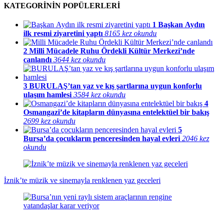
KATEGORİNİN POPÜLERLERİ
1
Başkan Aydın
ilk resmi ziyaretini yaptı
8165 kez okundu
2
Milli Mücadele Ruhu Ördekli Kültür Merkezi’nde
canlandı
3644 kez okundu
3
BURULAŞ’tan yaz ve kış şartlarına uygun konforlu
ulaşım hamlesi
3584 kez okundu
4
Osmangazi’de kitapların dünyasına entelektüel bir bakış
2699 kez okundu
5
Bursa’da çocukların penceresinden hayal evleri
2046 kez
okundu
İznik’te müzik ve sinemayla renklenen yaz geceleri