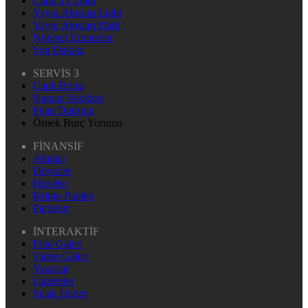
Canlı Tv Dark
Yayın Akışları Light
Yayın Akışları Dark
Nöbetçi Eczaneler
Son Dakika
SERVİS 3
Canlı Borsa
Namaz Vakitleri
Puan Durumu
Örnek Burç Yorumu
FİNANSİF
Altınlar
Dövizler
Hisseler
Kripto Paralar
Pariteler
İNTERAKTİF
Foto Galeri
Video Galeri
Yazarlar
Gazeteler
Sıcak Haber