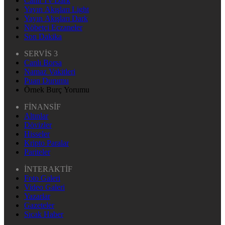
Canlı Tv Dark
Yayın Akışları Light
Yayın Akışları Dark
Nöbetçi Eczaneler
Son Dakika
SERVİS 3
Canlı Borsa
Namaz Vakitleri
Puan Durumu
Örnek Burç Yorumu
FİNANSİF
Altınlar
Dövizler
Hisseler
Kripto Paralar
Pariteler
İNTERAKTİF
Foto Galeri
Video Galeri
Yazarlar
Gazeteler
Sıcak Haber