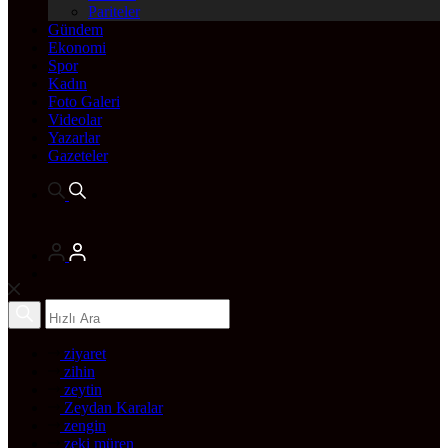
Pariteler
Gündem
Ekonomi
Spor
Kadın
Foto Galeri
Videolar
Yazarlar
Gazeteler
ziyaret
zihin
zeytin
Zeydan Karalar
zengin
zeki müren