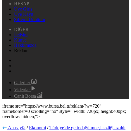
HESAP
Üye Giriş
Üye Kayıt
Şifremi Unuttum
DİĞER
İletişim
Künye
Hakkımızda
Reklam
Galeriler
Videolar
Canlı Borsa
iframe src="https://www.bursa.bel.tr/reklam/?w=720"
frameborder=0 scrolling="no" style=" width: 720px; height:400px;
overflow: hidden;">
Anasayfa
/
Ekonomi
/
Türkiye’de gelir dağılımı eşitsizliği azaldı