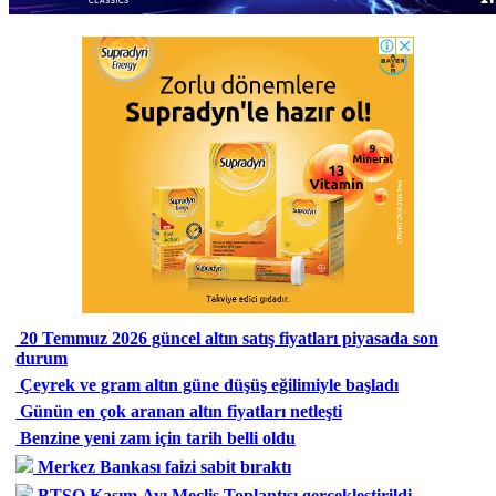
20 Temmuz 2026 güncel altın satış fiyatları piyasada son
durum
Çeyrek ve gram altın güne düşüş eğilimiyle başladı
Günün en çok aranan altın fiyatları netleşti
Benzine yeni zam için tarih belli oldu
Merkez Bankası faizi sabit bıraktı
BTSO Kasım Ayı Meclis Toplantısı gerçekleştirildi