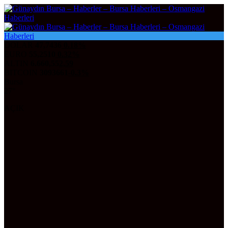
DOLAR
47,7436
0.18%
EURO
55,2510
0.32%
ALTIN
6.660,55
2,59
BITCOIN
3093661
-0.3%
Bursa
27°
AÇIK