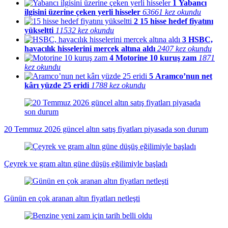
1
Yabancı
ilgisini üzerine çeken yerli hisseler
63661 kez okundu
2
15 hisse hedef fiyatını
yükseltti
11532 kez okundu
3
HSBC,
havacılık hisselerini mercek altına aldı
2407 kez okundu
4
Motorine 10 kuruş zam
1871
kez okundu
5
Aramco’nun net
kârı yüzde 25 eridi
1788 kez okundu
20 Temmuz 2026 güncel altın satış fiyatları piyasada son durum
Çeyrek ve gram altın güne düşüş eğilimiyle başladı
Günün en çok aranan altın fiyatları netleşti