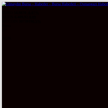
DOLAR
47,5982
0.06%
EURO
54,9870
-0.07%
ALTIN
6.489,92
-0,09
BITCOIN
3073919
0.5%
Bursa
27°
AÇIK