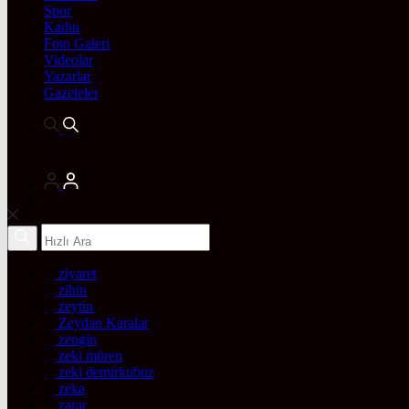
Spor
Kadın
Foto Galeri
Videolar
Yazarlar
Gazeteler
ziyaret
zihin
zeytin
Zeydan Karalar
zengin
zeki müren
zeki demirkubuz
zeka
zarar