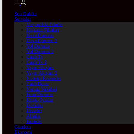
Son Dakika
Servisler
Vizyondaki Filmler
Haftanin Filmleri
Hava Durumu
Hava Durumu 2
Yol Durumu
Yol Durumu 2
Canlı Tv
Canlı Tv 2
Yayın Akışları
Yayın Akışları 2
Nöbetçi Eczaneler
Canlı Borsa
Namaz Vakitleri
Puan Durumu
Kripto Paralar
Dövizler
Hisseler
Altınlar
Pariteler
Gündem
Ekonomi