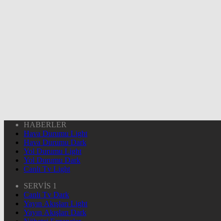
HABERLER
Hava Durumu Light
Hava Durumu Dark
Yol Durumu Light
Yol Durumu Dark
Canlı Tv Light
SERVİS 1
Canlı Tv Dark
Yayın Akışları Light
Yayın Akışları Dark