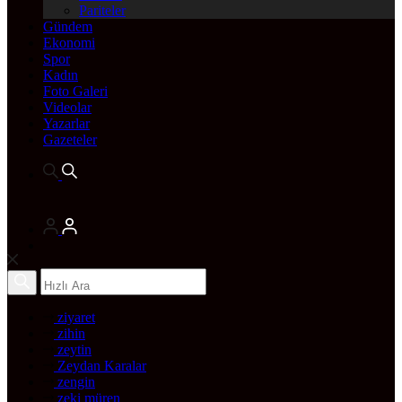
Pariteler
Gündem
Ekonomi
Spor
Kadın
Foto Galeri
Videolar
Yazarlar
Gazeteler
ziyaret
zihin
zeytin
Zeydan Karalar
zengin
zeki müren