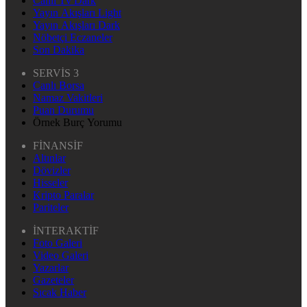
Canlı Tv Dark
Yayın Akışları Light
Yayın Akışları Dark
Nöbetçi Eczaneler
Son Dakika
SERVİS 3
Canlı Borsa
Namaz Vakitleri
Puan Durumu
Örnek Burç Yorumu
FİNANSİF
Altınlar
Dövizler
Hisseler
Kripto Paralar
Pariteler
İNTERAKTİF
Foto Galeri
Video Galeri
Yazarlar
Gazeteler
Sıcak Haber