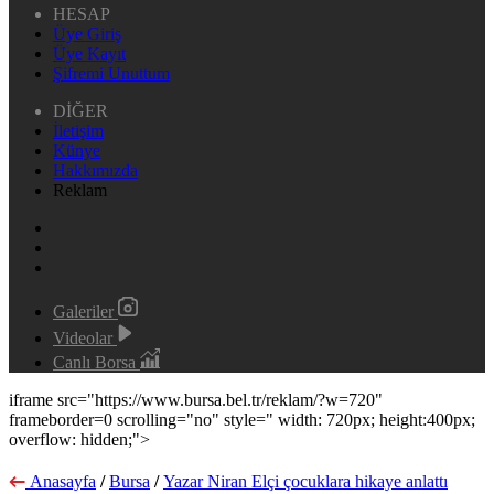
HESAP
Üye Giriş
Üye Kayıt
Şifremi Unuttum
DİĞER
İletişim
Künye
Hakkımızda
Reklam
Galeriler
Videolar
Canlı Borsa
iframe src="https://www.bursa.bel.tr/reklam/?w=720"
frameborder=0 scrolling="no" style=" width: 720px; height:400px;
overflow: hidden;">
Anasayfa
/
Bursa
/
Yazar Niran Elçi çocuklara hikaye anlattı