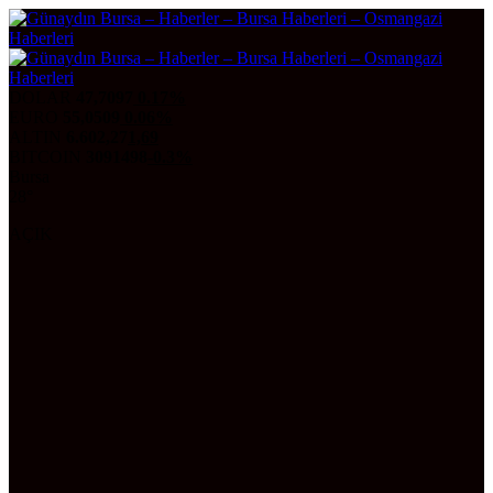
DOLAR
47,7097
0.17%
EURO
55,0509
0.06%
ALTIN
6.602,27
1,69
BITCOIN
3091498
-0.3%
Bursa
28°
AÇIK