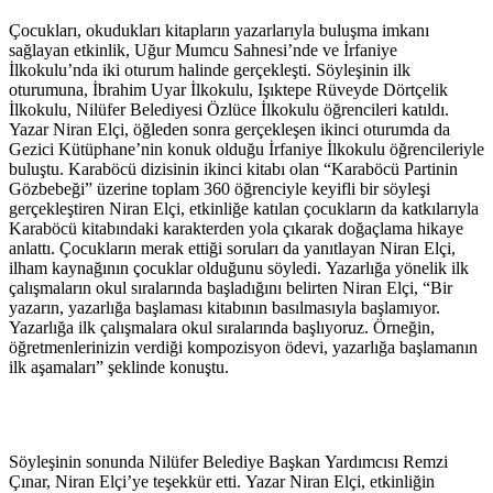
Çocukları, okudukları kitapların yazarlarıyla buluşma imkanı
sağlayan etkinlik, Uğur Mumcu Sahnesi’nde ve İrfaniye
İlkokulu’nda iki oturum halinde gerçekleşti. Söyleşinin ilk
oturumuna, İbrahim Uyar İlkokulu, Işıktepe Rüveyde Dörtçelik
İlkokulu, Nilüfer Belediyesi Özlüce İlkokulu öğrencileri katıldı.
Yazar Niran Elçi, öğleden sonra gerçekleşen ikinci oturumda da
Gezici Kütüphane’nin konuk olduğu İrfaniye İlkokulu öğrencileriyle
buluştu. Karaböcü dizisinin ikinci kitabı olan “Karaböcü Partinin
Gözbebeği” üzerine toplam 360 öğrenciyle keyifli bir söyleşi
gerçekleştiren Niran Elçi, etkinliğe katılan çocukların da katkılarıyla
Karaböcü kitabındaki karakterden yola çıkarak doğaçlama hikaye
anlattı. Çocukların merak ettiği soruları da yanıtlayan Niran Elçi,
ilham kaynağının çocuklar olduğunu söyledi. Yazarlığa yönelik ilk
çalışmaların okul sıralarında başladığını belirten Niran Elçi, “Bir
yazarın, yazarlığa başlaması kitabının basılmasıyla başlamıyor.
Yazarlığa ilk çalışmalara okul sıralarında başlıyoruz. Örneğin,
öğretmenlerinizin verdiği kompozisyon ödevi, yazarlığa başlamanın
ilk aşamaları” şeklinde konuştu.
Söyleşinin sonunda Nilüfer Belediye Başkan Yardımcısı Remzi
Çınar, Niran Elçi’ye teşekkür etti. Yazar Niran Elçi, etkinliğin