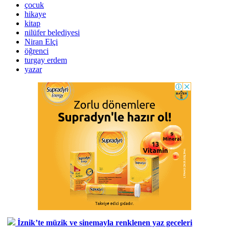
çocuk
hikaye
kitap
nilüfer belediyesi
Niran Elçi
öğrenci
turgay erdem
yazar
İznik’te müzik ve sinemayla renklenen yaz geceleri