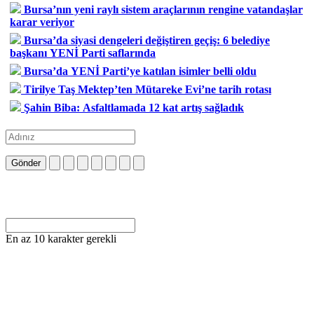
Bursa’nın yeni raylı sistem araçlarının rengine vatandaşlar
karar veriyor
Bursa’da siyasi dengeleri değiştiren geçiş: 6 belediye
başkanı YENİ Parti saflarında
Bursa’da YENİ Parti’ye katılan isimler belli oldu
Tirilye Taş Mektep’ten Mütareke Evi’ne tarih rotası
Şahin Biba: Asfaltlamada 12 kat artış sağladık
Gönder
En az 10 karakter gerekli