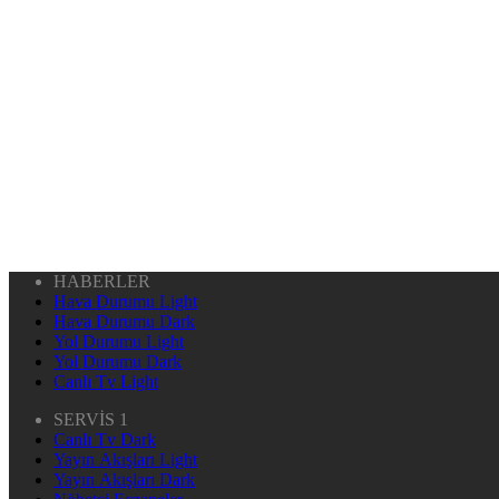
HABERLER
Hava Durumu Light
Hava Durumu Dark
Yol Durumu Light
Yol Durumu Dark
Canlı Tv Light
SERVİS 1
Canlı Tv Dark
Yayın Akışları Light
Yayın Akışları Dark