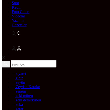
Spor
Kadın
Foto Galeri
Videolar
Yazarlar
Gazeteler
ziyaret
zihin
zeytin
Zeydan Karalar
zengin
zeki müren
zeki demirkubuz
zeka
zarar