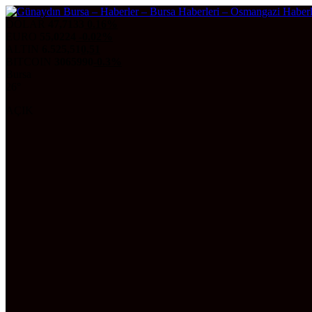
DOLAR
47,7133
0.16%
EURO
55,0224
-0.02%
ALTIN
6.525,51
0,51
BITCOIN
3065990
-0.3%
Bursa
26°
AÇIK