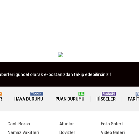
berleri güncel olarak e-postanızdan takip edebilirsiniz !
K
TAHMİNİ
LİG
EKONOMİ
E
R
HAVA DURUMU
PUAN DURUMU
HISSELER
PARI
Canlı Borsa
Altınlar
Foto Galeri
Namaz Vakitleri
Dövizler
Video Galeri