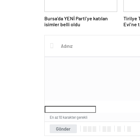
Bursa’da YENİ Parti’ye katılan
Tirilye
isimler belli oldu
Evi’ne t
En az 10 karakter gerekli
Gönder