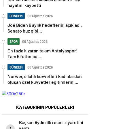
hayatını kaybetti
GÜNDEM
06 Ağustos 2026
Joe Biden 6 aylık hedeflerini açıkladı.
Senato buz gibi…
SPOR
06 Ağustos 2026
En fazla kızaran takım Antalyaspor!
Tam 5 futbolcu….
GÜNDEM
06 Ağustos 2026
Norweç silahlı kuvvetleri kadınlardan
oluşan özel kuvvetler eğitimlerini
başlattı.
KATEGORİNİN POPÜLERLERİ
Başkan Aydın ilk resmi ziyaretini
yaptı
1