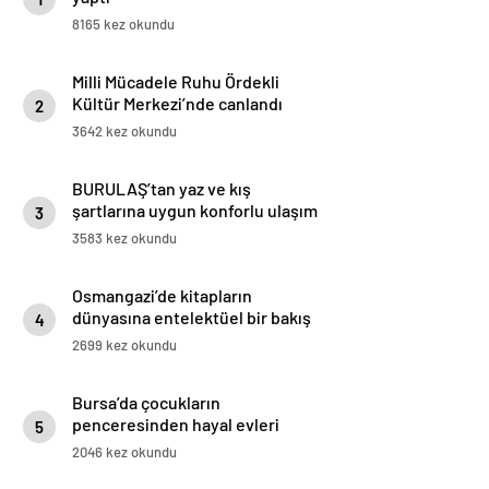
8165 kez okundu
Milli Mücadele Ruhu Ördekli
Kültür Merkezi’nde canlandı
2
3642 kez okundu
BURULAŞ’tan yaz ve kış
şartlarına uygun konforlu ulaşım
3
hamlesi
3583 kez okundu
Osmangazi’de kitapların
dünyasına entelektüel bir bakış
4
2699 kez okundu
Bursa’da çocukların
penceresinden hayal evleri
5
2046 kez okundu