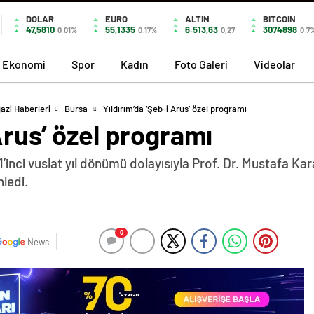
DOLAR
EURO
ALTIN
BITCOIN
47,5810
55,1335
6.513,63
3074898
0.01%
0.17%
0,27
0.7
Ekonomi
Spor
Kadın
Foto Galeri
Videolar
azi Haberleri
Bursa
Yıldırım’da ‘Şeb-i Arus’ özel programı
Arus’ özel programı
51’inci vuslat yıl dönümü dolayısıyla Prof. Dr. Mustafa K
nledi.
0
News