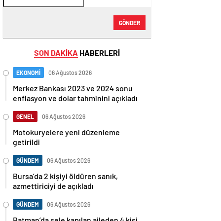
GÖNDER
SON DAKİKA
HABERLERİ
EKONOMİ
06 Ağustos 2026
Merkez Bankası 2023 ve 2024 sonu
enflasyon ve dolar tahminini açıkladı
GENEL
06 Ağustos 2026
Motokuryelere yeni düzenleme
getirildi
GÜNDEM
06 Ağustos 2026
Bursa’da 2 kişiyi öldüren sanık,
azmettiriciyi de açıkladı
GÜNDEM
06 Ağustos 2026
Batman’da sele kapılan aileden 4 kişi