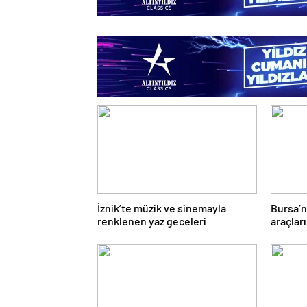
İznik’te müzik ve sinemayla
Bursa’n
renklenen yaz geceleri
araçlar
karar v