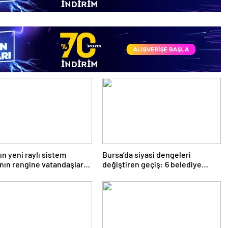
ın yeni raylı sistem
Bursa’da siyasi dengeleri
ının rengine vatandaşlar
değiştiren geçiş: 6 belediye
eriyor
başkanı YENİ Parti saflarında