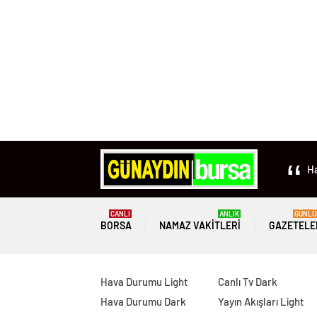
Ha
CANLI
ANLIK
GÜNLÜ
BORSA
NAMAZ VAKITLERI
GAZETELE
Hava Durumu Light
Canlı Tv Dark
Hava Durumu Dark
Yayın Akışları Light