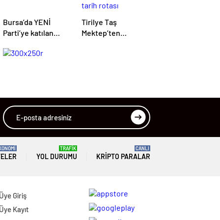
Bursa’da YENİ
Tirilye Taş
Parti’ye katılan
Mektep’ten
isimler belli oldu
Mütareke Evi’ne
tarih rotası
KONOMİ
TRAFİK
CANLI
TELER
YOL DURUMU
KRIPTO PARALAR
Üye Giriş
Üye Kayıt