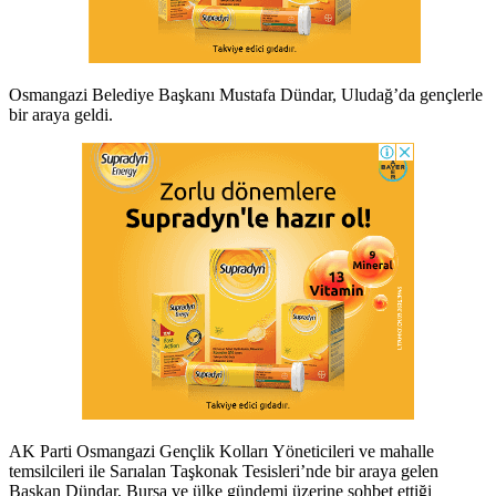
Osmangazi Belediye Başkanı Mustafa Dündar, Uludağ’da gençlerle
bir araya geldi.
AK Parti Osmangazi Gençlik Kolları Yöneticileri ve mahalle
temsilcileri ile Sarıalan Taşkonak Tesisleri’nde bir araya gelen
Başkan Dündar, Bursa ve ülke gündemi üzerine sohbet ettiği