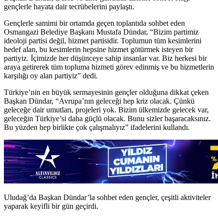
gençlerle hayata dair tecrübelerini paylaştı.
Gençlerle samimi bir ortamda geçen toplantıda sohbet eden
Osmangazi Belediye Başkanı Mustafa Dündar, “Bizim partimiz
ideoloji partisi değil, hizmet partisidir. Toplumun tüm kesimlerini
hedef alan, bu kesimlerin hepsine hizmet götürmek isteyen bir
partiyiz. İçimizde her düşünceye sahip insanlar var. Biz herkesi bir
araya getirerek tüm topluma hizmeti görev edinmiş ve bu hizmetlerin
karşılığı oy alan partiyiz” dedi.
Türkiye’nin en büyük sermayesinin gençler olduğuna dikkat çeken
Başkan Dündar, “Avrupa’nın geleceği hep kriz olacak. Çünkü
geleceğe dair umutları, projeleri yok. Bizim ülkemizde gelecek var,
geleceğin Türkiye’si daha güçlü olacak. Bunu sizler başaracaksınız.
Bu yüzden hep birlikte çok çalışmalıyız” ifadelerini kullandı.
Uludağ’da Başkan Dündar’la sohbet eden gençler, çeşitli aktiviteler
yaparak keyifli bir gün geçirdi.