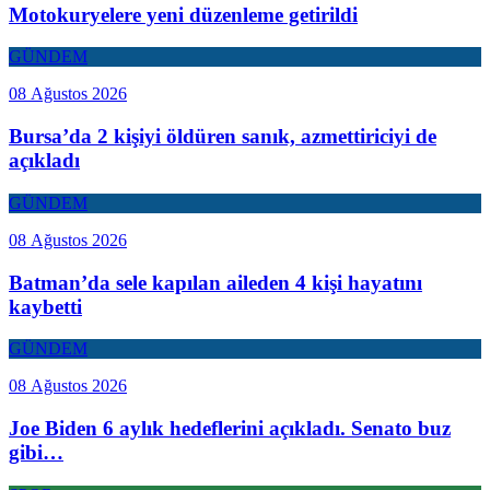
Motokuryelere yeni düzenleme getirildi
GÜNDEM
08 Ağustos 2026
Bursa’da 2 kişiyi öldüren sanık, azmettiriciyi de
açıkladı
GÜNDEM
08 Ağustos 2026
Batman’da sele kapılan aileden 4 kişi hayatını
kaybetti
GÜNDEM
08 Ağustos 2026
Joe Biden 6 aylık hedeflerini açıkladı. Senato buz
gibi…