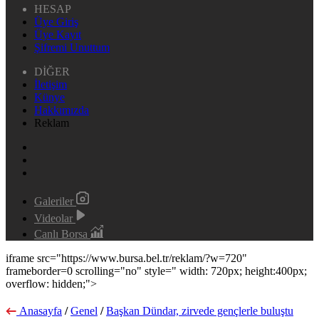
HESAP
Üye Giriş
Üye Kayıt
Şifremi Unuttum
DİĞER
İletişim
Künye
Hakkımızda
Reklam
Galeriler
Videolar
Canlı Borsa
iframe src="https://www.bursa.bel.tr/reklam/?w=720"
frameborder=0 scrolling="no" style=" width: 720px; height:400px;
overflow: hidden;">
Anasayfa
/
Genel
/
Başkan Dündar, zirvede gençlerle buluştu