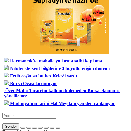
Harmancık’ta mahalle yollarına sathi kaplama
Nilüfer’de kent bilgilerine 3 boyutlu erişim dönemi
Fetih coşkusu bu kez Keles’i sardı
Bursa Ovası korunuyor
Özer Matlı: Ticaretin kalbini dinlemeden Bursa ekonomisi
yönetilemez
Mudanya’nın tarihi Hal Meydanı yeniden canlanıyor
Gönder