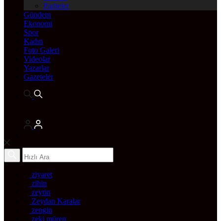
Pariteler
Gündem
Ekonomi
Spor
Kadın
Foto Galeri
Videolar
Yazarlar
Gazeteler
ziyaret
zihin
zeytin
Zeydan Karalar
zengin
zeki müren