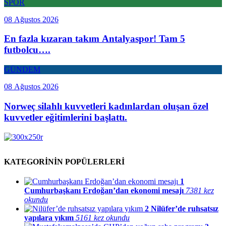
SPOR
08 Ağustos 2026
En fazla kızaran takım Antalyaspor! Tam 5
futbolcu….
GÜNDEM
08 Ağustos 2026
Norweç silahlı kuvvetleri kadınlardan oluşan özel
kuvvetler eğitimlerini başlattı.
KATEGORİNİN POPÜLERLERİ
1
Cumhurbaşkanı Erdoğan’dan ekonomi mesajı
7381 kez
okundu
2
Nilüfer’de ruhsatsız
yapılara yıkım
5161 kez okundu