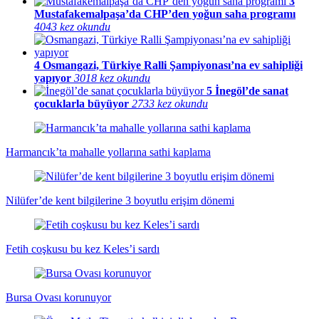
3
Mustafakemalpaşa’da CHP’den yoğun saha programı
4043 kez okundu
4
Osmangazi, Türkiye Ralli Şampiyonası’na ev sahipliği
yapıyor
3018 kez okundu
5
İnegöl’de sanat
çocuklarla büyüyor
2733 kez okundu
Harmancık’ta mahalle yollarına sathi kaplama
Nilüfer’de kent bilgilerine 3 boyutlu erişim dönemi
Fetih coşkusu bu kez Keles’i sardı
Bursa Ovası korunuyor