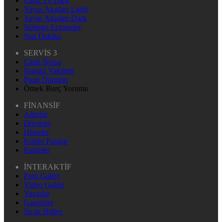
Canlı Tv Dark
Yayın Akışları Light
Yayın Akışları Dark
Nöbetçi Eczaneler
Son Dakika
SERVİS 3
Canlı Borsa
Namaz Vakitleri
Puan Durumu
Örnek Burç Yorumu
FİNANSİF
Altınlar
Dövizler
Hisseler
Kripto Paralar
Pariteler
İNTERAKTİF
Foto Galeri
Video Galeri
Yazarlar
Gazeteler
Sıcak Haber