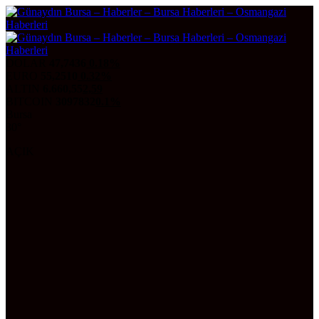
DOLAR
47,7436
0.18%
EURO
55,2510
0.32%
ALTIN
6.660,55
2,59
BITCOIN
3097832
0.1%
Bursa
30°
AÇIK