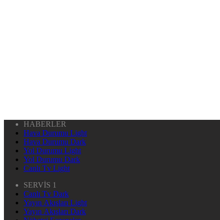
HABERLER
Hava Durumu Light
Hava Durumu Dark
Yol Durumu Light
Yol Durumu Dark
Canlı Tv Light
SERVİS 1
Canlı Tv Dark
Yayın Akışları Light
Yayın Akışları Dark