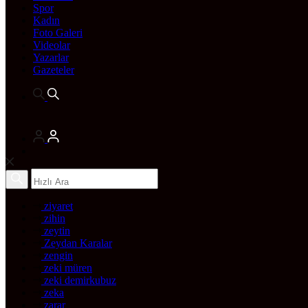
Spor
Kadın
Foto Galeri
Videolar
Yazarlar
Gazeteler
ziyaret
zihin
zeytin
Zeydan Karalar
zengin
zeki müren
zeki demirkubuz
zeka
zarar