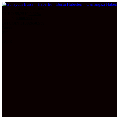
DOLAR
47,7436
0.18%
EURO
55,2510
0.32%
ALTIN
6.660,55
2,59
BITCOIN
3100265
0.5%
Bursa
27°
AÇIK