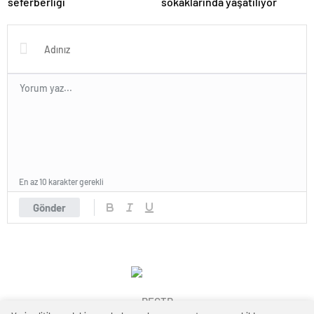
seferberliği
sokaklarında yaşatılıyor
En az 10 karakter gerekli
Gönder
REGTR