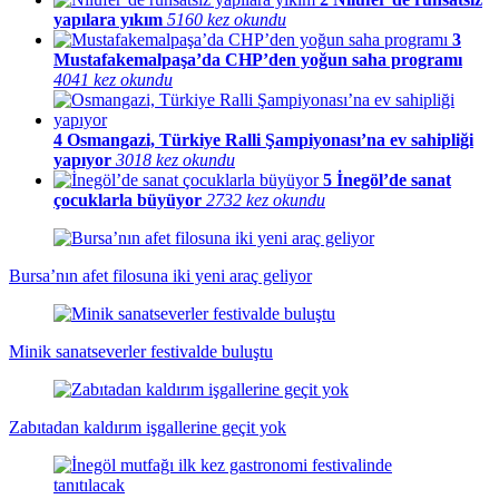
yapılara yıkım
5160 kez okundu
3
Mustafakemalpaşa’da CHP’den yoğun saha programı
4041 kez okundu
4
Osmangazi, Türkiye Ralli Şampiyonası’na ev sahipliği
yapıyor
3018 kez okundu
5
İnegöl’de sanat
çocuklarla büyüyor
2732 kez okundu
Bursa’nın afet filosuna iki yeni araç geliyor
Minik sanatseverler festivalde buluştu
Zabıtadan kaldırım işgallerine geçit yok