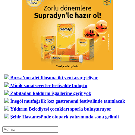
Bursa’nın afet filosuna iki yeni araç geliyor
Minik sanatseverler festivalde buluştu
Zabıtadan kaldırım işgallerine geçit yok
İnegöl mutfağı ilk kez gastronomi festivalinde tanıtılacak
Yıldırım Belediyesi çocukları sporla buluşturuyor
Şehir Hastanesi’nde otopark yatırımında sona gelindi