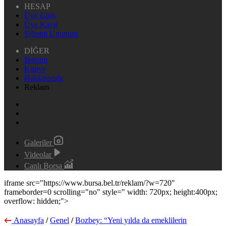
HESAP
Üye Giriş
Üye Kayıt
Şifremi Unuttum
DİĞER
İletişim
Künye
Hakkımızda
Reklam
Galeriler
Videolar
Canlı Borsa
iframe src="https://www.bursa.bel.tr/reklam/?w=720"
frameborder=0 scrolling="no" style=" width: 720px; height:400px;
overflow: hidden;">
Anasayfa
/
Genel
/
Bozbey: “Yeni yılda da emeklilerin