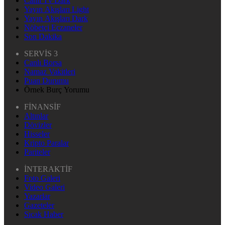
Canlı Tv Dark
Yayın Akışları Light
Yayın Akışları Dark
Nöbetçi Eczaneler
Son Dakika
SERVİS 3
Canlı Borsa
Namaz Vakitleri
Puan Durumu
Örnek Burç Yorumu
FİNANSİF
Altınlar
Dövizler
Hisseler
Kripto Paralar
Pariteler
İNTERAKTİF
Foto Galeri
Video Galeri
Yazarlar
Gazeteler
Sıcak Haber