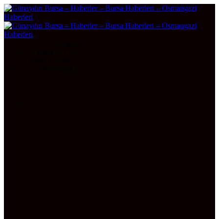
DOLAR
47,7210
0.05%
EURO
55,0404
-0.13%
ALTIN
6.497,81
0,08
BITCOIN
3065260
-0.5%
Bursa
29°
AÇIK