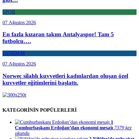
SPOR
07 Ağustos 2026
En fazla kızaran takım Antalyaspor! Tam 5
futbolcu….
GÜNDEM
07 Ağustos 2026
Norweç silahlı kuvvetleri kadınlardan oluşan özel
kuvvetler eğitimlerini başlattı.
KATEGORİNİN POPÜLERLERİ
1
Cumhurbaşkanı Erdoğan’dan ekonomi mesajı
7379 kez
okundu
2
Nilüfer’de ruhsatsız