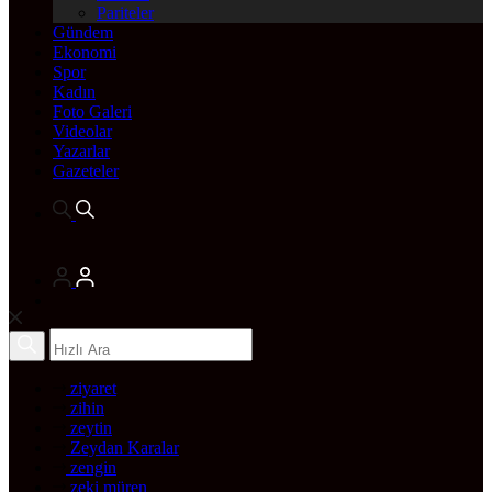
Pariteler
Gündem
Ekonomi
Spor
Kadın
Foto Galeri
Videolar
Yazarlar
Gazeteler
ziyaret
zihin
zeytin
Zeydan Karalar
zengin
zeki müren