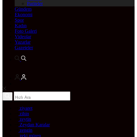
Pariteler
Gündem
Ekonomi
Spor
Kadın
Foto Galeri
Videolar
Yazarlar
Gazeteler
ziyaret
zihin
zeytin
Zeydan Karalar
zengin
zeki müren