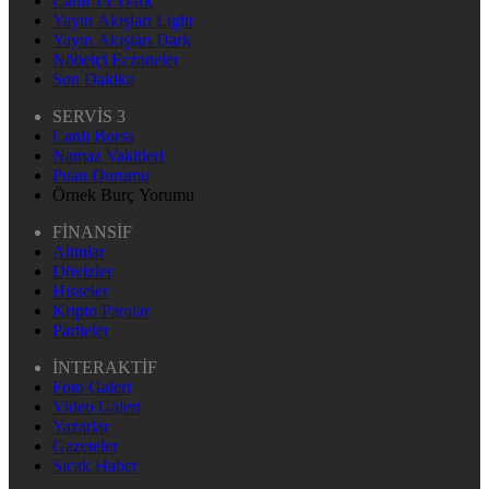
Canlı Tv Dark
Yayın Akışları Light
Yayın Akışları Dark
Nöbetçi Eczaneler
Son Dakika
SERVİS 3
Canlı Borsa
Namaz Vakitleri
Puan Durumu
Örnek Burç Yorumu
FİNANSİF
Altınlar
Dövizler
Hisseler
Kripto Paralar
Pariteler
İNTERAKTİF
Foto Galeri
Video Galeri
Yazarlar
Gazeteler
Sıcak Haber