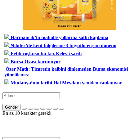
Harmancık’ta mahalle yollarına sathi kaplama
Nilüfer’de kent bilgilerine 3 boyutlu erişim dönemi
Fetih coşkusu bu kez Keles’i sardı
Bursa Ovası korunuyor
Özer Matlı: Ticaretin kalbini dinlemeden Bursa ekonomisi
yönetilemez
Mudanya’nın tarihi Hal Meydanı yeniden canlanıyor
Gönder
En az 10 karakter gerekli