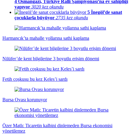
4
Osmangazi, Türkiye Ralli Şampiyonası’na ev sahipliği
yapıyor
3020 kez okundu
5
İnegöl’de sanat
çocuklarla büyüyor
2735 kez okundu
Harmancık’ta mahalle yollarına sathi kaplama
Nilüfer’de kent bilgilerine 3 boyutlu erişim dönemi
Fetih coşkusu bu kez Keles’i sardı
Bursa Ovası korunuyor
Özer Matlı: Ticaretin kalbini dinlemeden Bursa ekonomisi
yönetilemez