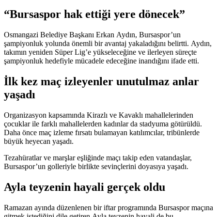
“Bursaspor hak ettiği yere dönecek”
Osmangazi Belediye Başkanı Erkan Aydın, Bursaspor’un
şampiyonluk yolunda önemli bir avantaj yakaladığını belirtti. Aydın,
takımın yeniden Süper Lig’e yükseleceğine ve ilerleyen süreçte
şampiyonluk hedefiyle mücadele edeceğine inandığını ifade etti.
İlk kez maç izleyenler unutulmaz anlar
yaşadı
Organizasyon kapsamında Kirazlı ve Kavaklı mahallelerinden
çocuklar ile farklı mahallelerden kadınlar da stadyuma götürüldü.
Daha önce maç izleme fırsatı bulamayan katılımcılar, tribünlerde
büyük heyecan yaşadı.
Tezahüratlar ve marşlar eşliğinde maçı takip eden vatandaşlar,
Bursaspor’un golleriyle birlikte sevinçlerini doyasıya yaşadı.
Ayla teyzenin hayali gerçek oldu
Ramazan ayında düzenlenen bir iftar programında Bursaspor maçına
gitmek istediğini dile getiren Ayla teyzenin hayali de bu