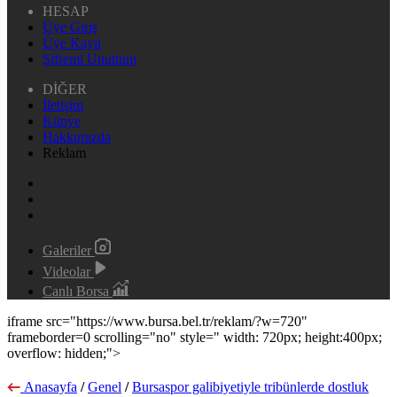
HESAP
Üye Giriş
Üye Kayıt
Şifremi Unuttum
DİĞER
İletişim
Künye
Hakkımızda
Reklam
Galeriler
Videolar
Canlı Borsa
iframe src="https://www.bursa.bel.tr/reklam/?w=720"
frameborder=0 scrolling="no" style=" width: 720px; height:400px;
overflow: hidden;">
Anasayfa
/
Genel
/
Bursaspor galibiyetiyle tribünlerde dostluk