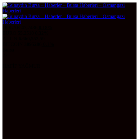
DOLAR
47,7436
0.18%
EURO
55,2510
0.32%
ALTIN
6.660,55
2,59
BITCOIN
3095286
-0.1%
Bursa
27°
HAFİF YAĞMUR