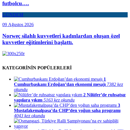
futbolcu….
GÜNDEM
09 Ağustos 2026
Norweç silahlı kuvvetleri kadınlardan oluşan özel
kuvvetler eğitimlerini başlattı.
KATEGORİNİN POPÜLERLERİ
1
Cumhurbaşkanı Erdoğan’dan ekonomi mesajı
7382 kez
okundu
2
Nilüfer’de ruhsatsız
yapılara yıkım
5163 kez okundu
3
Mustafakemalpaşa’da CHP’den yoğun saha programı
4043 kez okundu