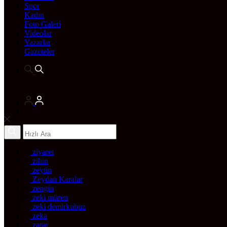
Spor
Kadın
Foto Galeri
Videolar
Yazarlar
Gazeteler
ziyaret
zihin
zeytin
Zeydan Karalar
zengin
zeki müren
zeki demirkubuz
zeka
zarar