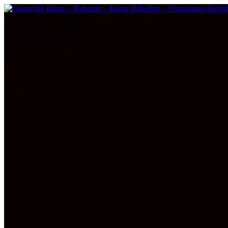
DOLAR
47,7436
0.18%
EURO
55,2510
0.32%
ALTIN
6.660,55
2,59
BITCOIN
3100230
0.5%
Bursa
27°
AÇIK