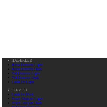
HABERLER
Hava Durumu Light
Hava Durumu Dark
Yol Durumu Light
Yol Durumu Dark
Canlı Tv Light
SERVİS 1
Canlı Tv Dark
Yayın Akışları Light
Yayın Akışları Dark