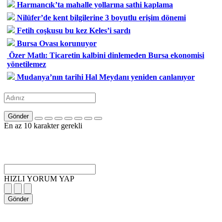
Harmancık’ta mahalle yollarına sathi kaplama
Nilüfer’de kent bilgilerine 3 boyutlu erişim dönemi
Fetih coşkusu bu kez Keles’i sardı
Bursa Ovası korunuyor
Özer Matlı: Ticaretin kalbini dinlemeden Bursa ekonomisi
yönetilemez
Mudanya’nın tarihi Hal Meydanı yeniden canlanıyor
Gönder
En az 10 karakter gerekli
HIZLI YORUM YAP
Gönder