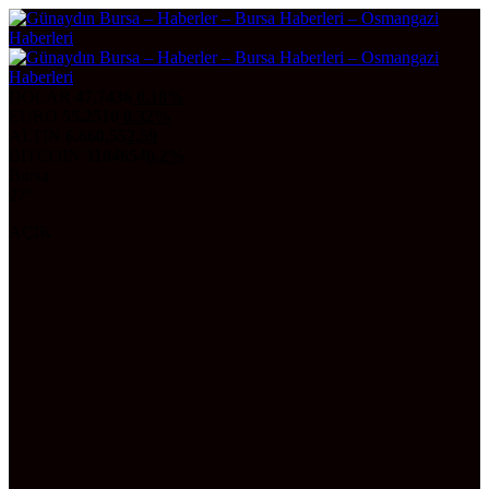
DOLAR
47,7436
0.18%
EURO
55,2510
0.32%
ALTIN
6.660,55
2,59
BITCOIN
3104654
0.2%
Bursa
27°
AÇIK