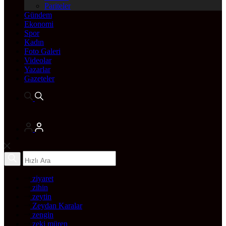
Pariteler
Gündem
Ekonomi
Spor
Kadın
Foto Galeri
Videolar
Yazarlar
Gazeteler
ziyaret
zihin
zeytin
Zeydan Karalar
zengin
zeki müren