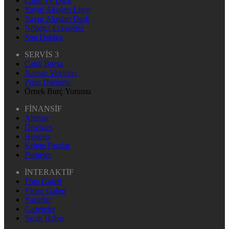
Canlı Tv Dark
Yayın Akışları Light
Yayın Akışları Dark
Nöbetçi Eczaneler
Son Dakika
SERVİS 3
Canlı Borsa
Namaz Vakitleri
Puan Durumu
Örnek Burç Yorumu
FİNANSİF
Altınlar
Dövizler
Hisseler
Kripto Paralar
Pariteler
İNTERAKTİF
Foto Galeri
Video Galeri
Yazarlar
Gazeteler
Sıcak Haber