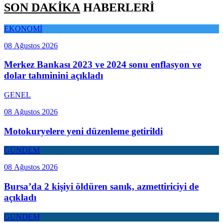
SON DAKİKA
HABERLERİ
EKONOMİ
08 Ağustos 2026
Merkez Bankası 2023 ve 2024 sonu enflasyon ve
dolar tahminini açıkladı
GENEL
08 Ağustos 2026
Motokuryelere yeni düzenleme getirildi
GÜNDEM
08 Ağustos 2026
Bursa’da 2 kişiyi öldüren sanık, azmettiriciyi de
açıkladı
GÜNDEM