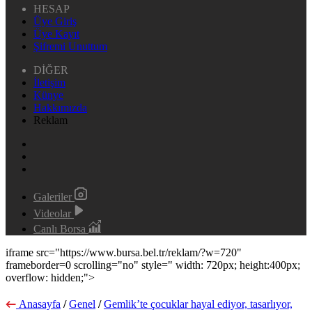
HESAP
Üye Giriş
Üye Kayıt
Şifremi Unuttum
DİĞER
İletişim
Künye
Hakkımızda
Reklam
Galeriler
Videolar
Canlı Borsa
iframe src="https://www.bursa.bel.tr/reklam/?w=720"
frameborder=0 scrolling="no" style=" width: 720px; height:400px;
overflow: hidden;">
Anasayfa
/
Genel
/
Gemlik’te çocuklar hayal ediyor, tasarlıyor,