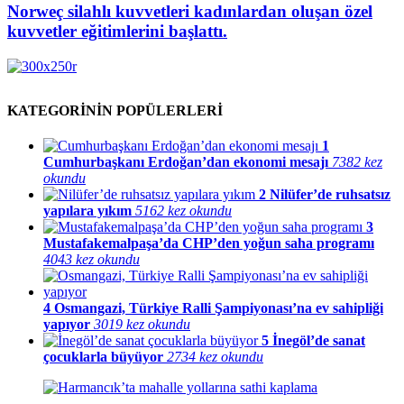
Norweç silahlı kuvvetleri kadınlardan oluşan özel
kuvvetler eğitimlerini başlattı.
KATEGORİNİN POPÜLERLERİ
1
Cumhurbaşkanı Erdoğan’dan ekonomi mesajı
7382 kez
okundu
2
Nilüfer’de ruhsatsız
yapılara yıkım
5162 kez okundu
3
Mustafakemalpaşa’da CHP’den yoğun saha programı
4043 kez okundu
4
Osmangazi, Türkiye Ralli Şampiyonası’na ev sahipliği
yapıyor
3019 kez okundu
5
İnegöl’de sanat
çocuklarla büyüyor
2734 kez okundu