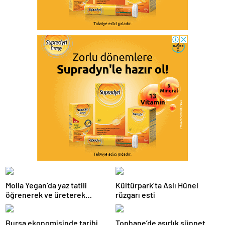
Molla Yegan’da yaz tatili
Kültürpark’ta Aslı Hünel
öğrenerek ve üreterek
rüzgarı esti
geçiyor
Bursa ekonomisinde tarihi
Tophane’de asırlık sünnet