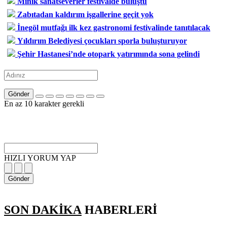
Minik sanatseverler festivalde buluştu
Zabıtadan kaldırım işgallerine geçit yok
İnegöl mutfağı ilk kez gastronomi festivalinde tanıtılacak
Yıldırım Belediyesi çocukları sporla buluşturuyor
Şehir Hastanesi’nde otopark yatırımında sona gelindi
Gönder
En az 10 karakter gerekli
HIZLI YORUM YAP
Gönder
SON DAKİKA
HABERLERİ