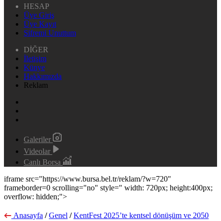
HESAP
Üye Giriş
Üye Kayıt
Şifremi Unuttum
DİĞER
İletişim
Künye
Hakkımızda
Reklam
Galeriler
Videolar
Canlı Borsa
iframe src="https://www.bursa.bel.tr/reklam/?w=720"
frameborder=0 scrolling="no" style=" width: 720px; height:400px;
overflow: hidden;">
Anasayfa
/
Genel
/
KentFest 2025’te kentsel dönüşüm ve 2050