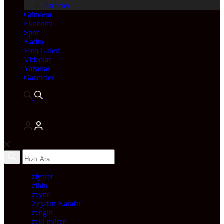
Pariteler
Gündem
Ekonomi
Spor
Kadın
Foto Galeri
Videolar
Yazarlar
Gazeteler
ziyaret
zihin
zeytin
Zeydan Karalar
zengin
zeki müren