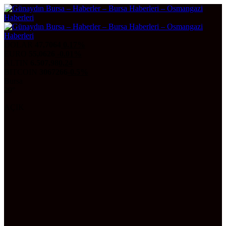
DOLAR
47,7064
0.17%
EURO
55,0626
-0.01%
ALTIN
6.507,98
0,24
BITCOIN
3067266
-0.5%
Bursa
29°
AÇIK