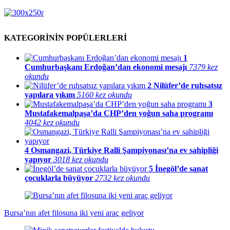
KATEGORİNİN POPÜLERLERİ
1
Cumhurbaşkanı Erdoğan’dan ekonomi mesajı
7379 kez
okundu
2
Nilüfer’de ruhsatsız
yapılara yıkım
5160 kez okundu
3
Mustafakemalpaşa’da CHP’den yoğun saha programı
4042 kez okundu
4
Osmangazi, Türkiye Ralli Şampiyonası’na ev sahipliği
yapıyor
3018 kez okundu
5
İnegöl’de sanat
çocuklarla büyüyor
2732 kez okundu
Bursa’nın afet filosuna iki yeni araç geliyor