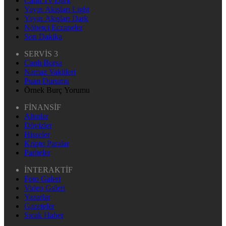
Canlı Tv Dark
Yayın Akışları Light
Yayın Akışları Dark
Nöbetçi Eczaneler
Son Dakika
SERVİS 3
Canlı Borsa
Namaz Vakitleri
Puan Durumu
Örnek Burç Yorumu
FİNANSİF
Altınlar
Dövizler
Hisseler
Kripto Paralar
Pariteler
İNTERAKTİF
Foto Galeri
Video Galeri
Yazarlar
Gazeteler
Sıcak Haber