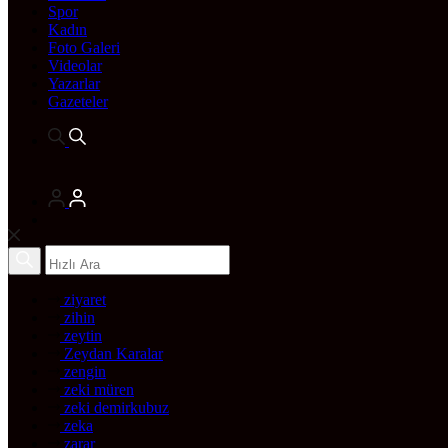
Spor
Kadın
Foto Galeri
Videolar
Yazarlar
Gazeteler
ziyaret
zihin
zeytin
Zeydan Karalar
zengin
zeki müren
zeki demirkubuz
zeka
zarar