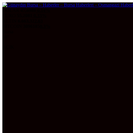
DOLAR
47,6988
0.14%
EURO
55,2081
0.33%
ALTIN
6.663,32
2,63
BITCOIN
3096185
0.3%
Bursa
30°
AÇIK