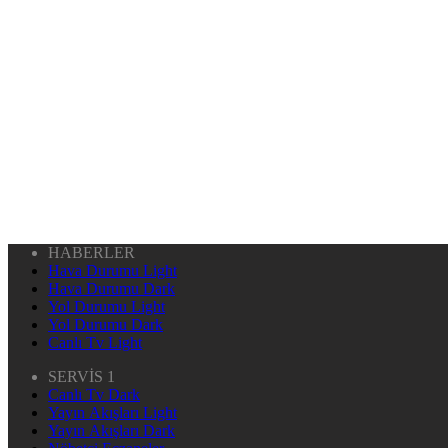
HABERLER
Hava Durumu Light
Hava Durumu Dark
Yol Durumu Light
Yol Durumu Dark
Canlı Tv Light
SERVİS 1
Canlı Tv Dark
Yayın Akışları Light
Yayın Akışları Dark