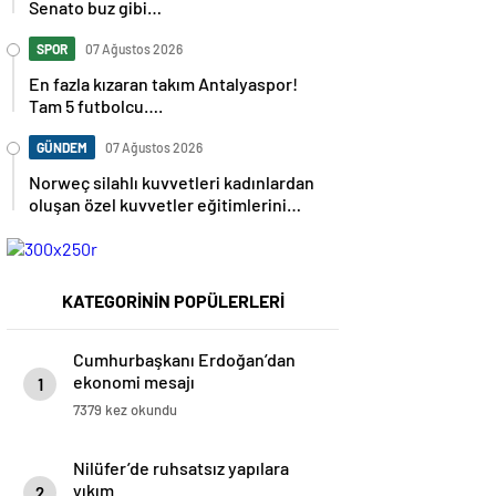
Senato buz gibi…
SPOR
07 Ağustos 2026
En fazla kızaran takım Antalyaspor!
Tam 5 futbolcu….
GÜNDEM
07 Ağustos 2026
Norweç silahlı kuvvetleri kadınlardan
oluşan özel kuvvetler eğitimlerini
başlattı.
KATEGORİNİN POPÜLERLERİ
Cumhurbaşkanı Erdoğan’dan
ekonomi mesajı
1
7379 kez okundu
Nilüfer’de ruhsatsız yapılara
yıkım
2