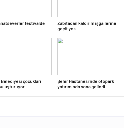
anatseverler festivalde
Zabıtadan kaldırım işgallerine
u
geçit yok
m Belediyesi çocukları
Şehir Hastanesi’nde otopark
buluşturuyor
yatırımında sona gelindi