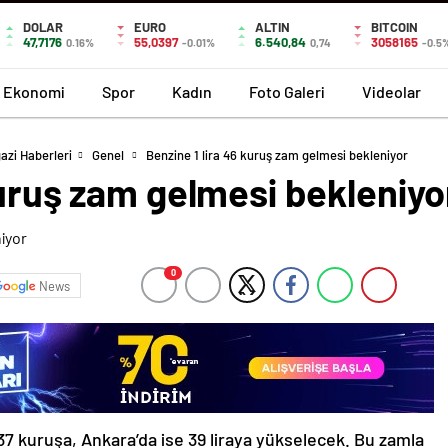
DOLAR
EURO
ALTIN
BITCOIN
47,7176
55,0397
6.540,84
3058165
0.16%
-0.01%
0,74
-0.5
Ekonomi
Spor
Kadın
Foto Galeri
Videolar
azi Haberleri
Genel
Benzine 1 lira 46 kuruş zam gelmesi bekleniyor
kuruş zam gelmesi bekleniyo
0
News
ra 37 kuruşa, Ankara’da ise 39 liraya yükselecek. Bu zamla