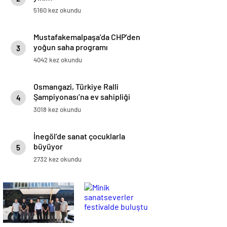
5160 kez okundu
Mustafakemalpaşa’da CHP’den
yoğun saha programı
3
4042 kez okundu
Osmangazi, Türkiye Ralli
Şampiyonası’na ev sahipliği
4
yapıyor
3018 kez okundu
İnegöl’de sanat çocuklarla
büyüyor
5
2732 kez okundu