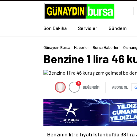
Son Dakika
Servisler
Gündem
Günaydın Bursa – Haberler – Bursa Haberleri – Osmang
Benzine 1 lira 46 
0
BEĞENDİM
ABONE OL
Benzinin litre fiyatı İstanbul’da 38 li