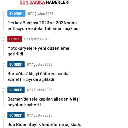
SON DAKİKA
HABERLERİ
EKONOMİ
07 Ağustos 2026
Merkez Bankası 2023 ve 2024 sonu
enflasyon ve dolar tahminini açıkladı
GENEL
07 Ağustos 2026
Motokuryelere yeni düzenleme
getirildi
GÜNDEM
07 Ağustos 2026
Bursa’da 2 kişiyi öldüren sanık,
azmettiriciyi de açıkladı
GÜNDEM
07 Ağustos 2026
Batman’da sele kapılan aileden 4 kişi
hayatını kaybetti
GÜNDEM
07 Ağustos 2026
Joe Biden 6 aylık hedeflerini açıkladı.