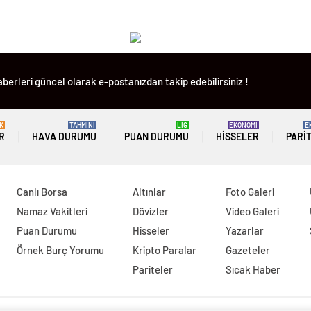
berleri güncel olarak e-postanızdan takip edebilirsiniz !
K
TAHMİNİ
LİG
EKONOMİ
E
R
HAVA DURUMU
PUAN DURUMU
HISSELER
PARI
Canlı Borsa
Altınlar
Foto Galeri
Namaz Vakitleri
Dövizler
Video Galeri
Puan Durumu
Hisseler
Yazarlar
Örnek Burç Yorumu
Kripto Paralar
Gazeteler
Pariteler
Sıcak Haber