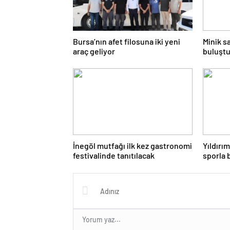
Bursa’nın afet filosuna iki yeni
Minik s
araç geliyor
buluşt
İnegöl mutfağı ilk kez gastronomi
Yıldırı
festivalinde tanıtılacak
sporla 