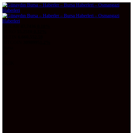
DOLAR
47,7436
0.18%
EURO
55,2510
0.32%
ALTIN
6.660,55
2,59
BITCOIN
3098995
1.2%
Bursa
26°
AÇIK