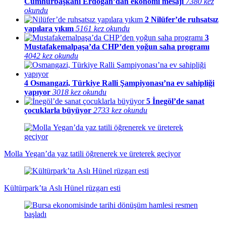
Cumhurbaşkanı Erdoğan’dan ekonomi mesajı
7380 kez
okundu
2
Nilüfer’de ruhsatsız
yapılara yıkım
5161 kez okundu
3
Mustafakemalpaşa’da CHP’den yoğun saha programı
4042 kez okundu
4
Osmangazi, Türkiye Ralli Şampiyonası’na ev sahipliği
yapıyor
3018 kez okundu
5
İnegöl’de sanat
çocuklarla büyüyor
2733 kez okundu
Molla Yegan’da yaz tatili öğrenerek ve üreterek geçiyor
Kültürpark’ta Aslı Hünel rüzgarı esti