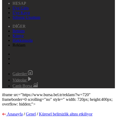
HESAP
Üye Giriş
Üye Kayıt
Şifremi Unuttum
DİĞER
İletişim
Künye
Hakkımızda
Reklam
Galeriler
Videolar
Canlı Borsa
iframe src="https://www.bursa.bel.tr/reklam/?w=720"
frameborder=0 scrolling="no" style=" width: 720px; height:400px;
overflow: hidden;">
Anasayfa
/
Genel
/
Küresel belirsizlik altını etkiliyor