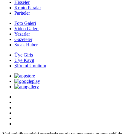
Hisseler
Kripto Paralar
Pariteler
Foto Galeri
Video Galeri
Yazarlar
Gazeteler
Sıcak Haber
Üye Giriş
Üye Kayıt
Şifremi Unuttum
Veri politikasındaki amaçlarla sınırlı ve mevzuata uygun şekilde