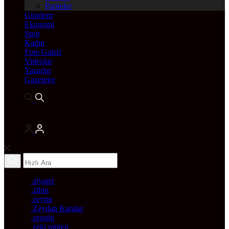
Pariteler
Gündem
Ekonomi
Spor
Kadın
Foto Galeri
Videolar
Yazarlar
Gazeteler
ziyaret
zihin
zeytin
Zeydan Karalar
zengin
zeki müren