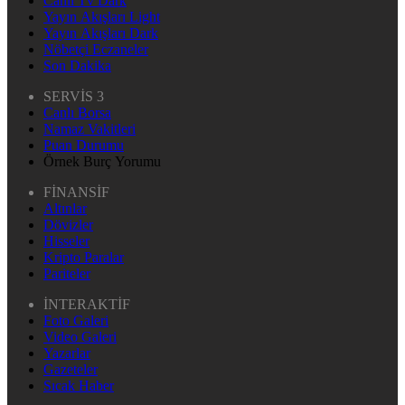
Canlı Tv Dark
Yayın Akışları Light
Yayın Akışları Dark
Nöbetçi Eczaneler
Son Dakika
SERVİS 3
Canlı Borsa
Namaz Vakitleri
Puan Durumu
Örnek Burç Yorumu
FİNANSİF
Altınlar
Dövizler
Hisseler
Kripto Paralar
Pariteler
İNTERAKTİF
Foto Galeri
Video Galeri
Yazarlar
Gazeteler
Sıcak Haber