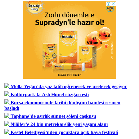
Molla Yegan’da yaz tatili öğrenerek ve üreterek geçiyor
Kültürpark’ta Aslı Hünel rüzgarı esti
Bursa ekonomisinde tarihi dönüşüm hamlesi resmen
başladı
Tophane’de asırlık sünnet şöleni coşkusu
Nilüfer’e 24 bin metrekarelik yeni yaşam alanı
Kestel Belediyesi’nden çocuklara açık hava festivali