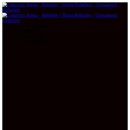
DOLAR
47,7041
0.15%
EURO
55,2198
0.35%
ALTIN
6.656,06
2,52
BITCOIN
3095320
0.3%
Bursa
30°
AÇIK