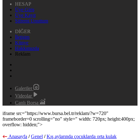
HESAP
Üye Giriş
Üye Kayıt
Şifremi Unuttum
DİĞER
İletişim
Künye
Hakkımızda
Reklam
Galeriler
Videolar
Canlı Borsa
iframe src="https://www.bursa.bel.tr/reklam/?w=720"
frameborder=0 scrolling="no" style=" width: 720px; height:400px;
overflow: hidden;">
Anasayfa
/
Genel
/
Kış aylarında çocuklarda orta kulak