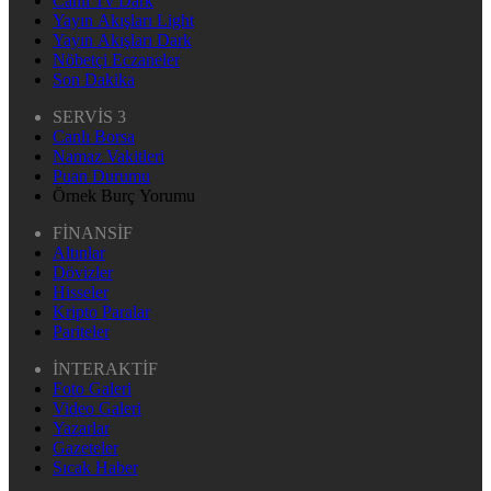
Canlı Tv Dark
Yayın Akışları Light
Yayın Akışları Dark
Nöbetçi Eczaneler
Son Dakika
SERVİS 3
Canlı Borsa
Namaz Vakitleri
Puan Durumu
Örnek Burç Yorumu
FİNANSİF
Altınlar
Dövizler
Hisseler
Kripto Paralar
Pariteler
İNTERAKTİF
Foto Galeri
Video Galeri
Yazarlar
Gazeteler
Sıcak Haber