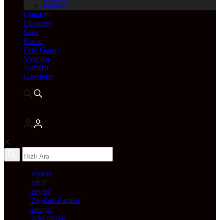
Pariteler
Gündem
Ekonomi
Spor
Kadın
Foto Galeri
Videolar
Yazarlar
Gazeteler
ziyaret
zihin
zeytin
Zeydan Karalar
zengin
zeki müren