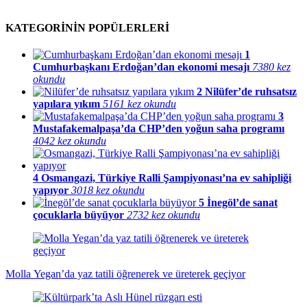
KATEGORİNİN POPÜLERLERİ
1
Cumhurbaşkanı Erdoğan’dan ekonomi mesajı
7380 kez
okundu
2
Nilüfer’de ruhsatsız
yapılara yıkım
5161 kez okundu
3
Mustafakemalpaşa’da CHP’den yoğun saha programı
4042 kez okundu
4
Osmangazi, Türkiye Ralli Şampiyonası’na ev sahipliği
yapıyor
3018 kez okundu
5
İnegöl’de sanat
çocuklarla büyüyor
2732 kez okundu
Molla Yegan’da yaz tatili öğrenerek ve üreterek geçiyor