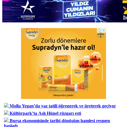
Molla Yegan’da yaz tatili öğrenerek ve üreterek geçiyor
Kültürpark’ta Aslı Hünel rüzgarı esti
Bursa ekonomisinde tarihi dönüşüm hamlesi resmen
başladı